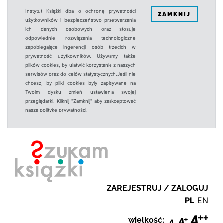
Instytut Książki dba o ochronę prywatności
ZAMKNIJ
użytkowników i bezpieczeństwo przetwarzania
ich danych osobowych oraz stosuje
odpowiednie rozwiązania technologiczne
zapobiegające ingerencji osób trzecich w
prywatność użytkowników. Używamy także
plików cookies, by ułatwić korzystanie z naszych
serwisów oraz do celów statystycznych.Jeśli nie
chcesz, by pliki cookies były zapisywane na
Twoim dysku zmień ustawienia swojej
przeglądarki. Kliknij "Zamknij" aby zaakceptować
naszą politykę prywatności.
ZAREJESTRUJ / ZALOGUJ
PL
EN
wielkość: