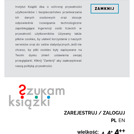
Instytut Książki dba o ochronę prywatności
ZAMKNIJ
użytkowników i bezpieczeństwo przetwarzania
ich danych osobowych oraz stosuje
odpowiednie rozwiązania technologiczne
zapobiegające ingerencji osób trzecich w
prywatność użytkowników. Używamy także
plików cookies, by ułatwić korzystanie z naszych
serwisów oraz do celów statystycznych.Jeśli nie
chcesz, by pliki cookies były zapisywane na
Twoim dysku zmień ustawienia swojej
przeglądarki. Kliknij "Zamknij" aby zaakceptować
naszą politykę prywatności.
ZAREJESTRUJ / ZALOGUJ
PL
EN
wielkość: