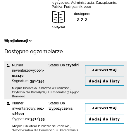
kryzysowe, Administracja, Zarządzanie,
Polska, Podręcznik, 2001-
dostępne:
2 z 2
Więcej informacji
Dostępne egzemplarze
1.
Numer
Status:
Do czytelni
zarezerwuj
inwentarzowy:
003-
011140
Sygnatura:
351/354
dodaj do listy
Miejska Biblioteka Publiczna
w Braniewie
,
Czytelnia dla Dorosłych,
ul. Katedralna 7
,
14-500
Braniewo
2.
Numer
Status:
Do
zarezerwuj
inwentarzowy:
001-
wypożyczenia
086001
Sygnatura:
351/355
dodaj do listy
Miejska Biblioteka Publiczna
w Braniewie
,
Wypożyczalnia dla Dororsłych,
ul. Katedralna 7
,