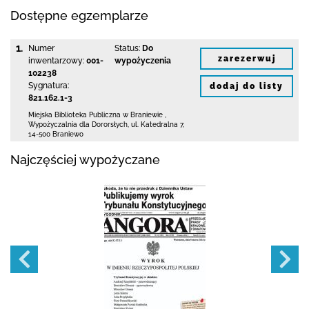
Dostępne egzemplarze
1.
Numer
Status:
Do
zarezerwuj
inwentarzowy:
001-
wypożyczenia
102238
Sygnatura:
dodaj do listy
821.162.1-3
Miejska Biblioteka Publiczna
w Braniewie
,
Wypożyczalnia dla Dororsłych,
ul. Katedralna 7
,
14-500 Braniewo
Najczęściej wypożyczane