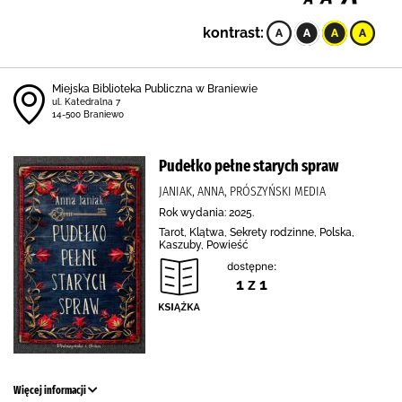
kontrast:
Miejska Biblioteka Publiczna w Braniewie
ul. Katedralna 7
14-500 Braniewo
Pudełko pełne starych spraw
JANIAK, ANNA, PRÓSZYŃSKI MEDIA
Rok wydania: 2025.
Tarot, Klątwa, Sekrety rodzinne, Polska,
Kaszuby, Powieść
dostępne:
1 z 1
Więcej informacji