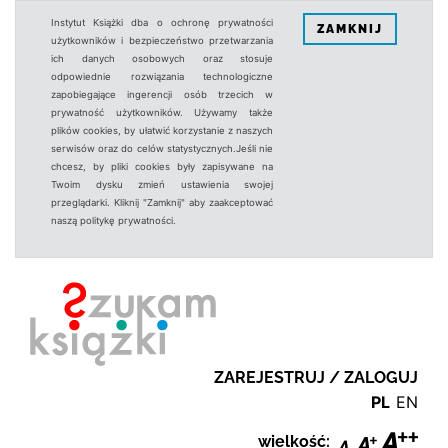
Instytut Książki dba o ochronę prywatności
ZAMKNIJ
użytkowników i bezpieczeństwo przetwarzania
ich danych osobowych oraz stosuje
odpowiednie rozwiązania technologiczne
zapobiegające ingerencji osób trzecich w
prywatność użytkowników. Używamy także
plików cookies, by ułatwić korzystanie z naszych
serwisów oraz do celów statystycznych.Jeśli nie
chcesz, by pliki cookies były zapisywane na
Twoim dysku zmień ustawienia swojej
przeglądarki. Kliknij "Zamknij" aby zaakceptować
naszą politykę prywatności.
ZAREJESTRUJ / ZALOGUJ
PL
EN
wielkość: