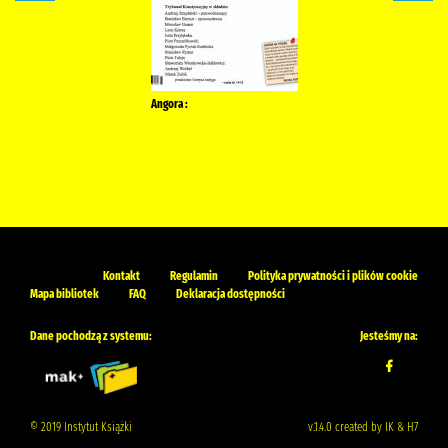
Angora :
Kontakt
Regulamin
Polityka prywatności i plików cookie
Mapa bibliotek
FAQ
Deklaracja dostępności
Dane pochodzą z systemu:
Jesteśmy na:
© 2019 Instytut Książki
v.1.4.0 created by IK & H7