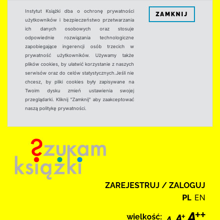
Instytut Książki dba o ochronę prywatności
ZAMKNIJ
użytkowników i bezpieczeństwo przetwarzania
ich danych osobowych oraz stosuje
odpowiednie rozwiązania technologiczne
zapobiegające ingerencji osób trzecich w
prywatność użytkowników. Używamy także
plików cookies, by ułatwić korzystanie z naszych
serwisów oraz do celów statystycznych.Jeśli nie
chcesz, by pliki cookies były zapisywane na
Twoim dysku zmień ustawienia swojej
przeglądarki. Kliknij "Zamknij" aby zaakceptować
naszą politykę prywatności.
ZAREJESTRUJ / ZALOGUJ
PL
EN
wielkość: