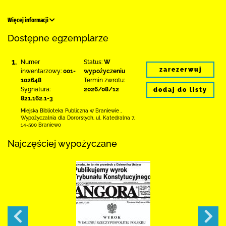
Więcej informacji
Dostępne egzemplarze
1.
Numer
Status:
W
zarezerwuj
inwentarzowy:
001-
wypożyczeniu
102648
Termin zwrotu:
Sygnatura:
2026/08/12
dodaj do listy
821.162.1-3
Miejska Biblioteka Publiczna
w Braniewie
,
Wypożyczalnia dla Dororsłych,
ul. Katedralna 7
,
14-500 Braniewo
Najczęściej wypożyczane