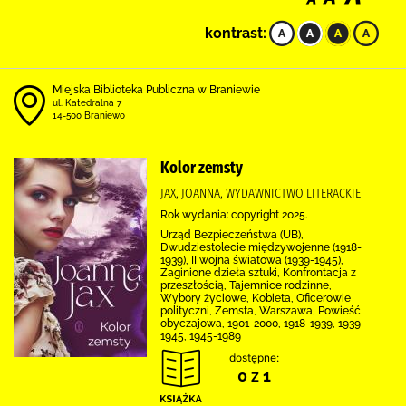
kontrast:
Miejska Biblioteka Publiczna w Braniewie
ul. Katedralna 7
14-500 Braniewo
Kolor zemsty
JAX, JOANNA, WYDAWNICTWO LITERACKIE
Rok wydania: copyright 2025.
Urząd Bezpieczeństwa (UB),
Dwudziestolecie międzywojenne (1918-
1939), II wojna światowa (1939-1945),
Zaginione dzieła sztuki, Konfrontacja z
przeszłością, Tajemnice rodzinne,
Wybory życiowe, Kobieta, Oficerowie
polityczni, Zemsta, Warszawa, Powieść
obyczajowa, 1901-2000, 1918-1939, 1939-
1945, 1945-1989
dostępne:
0 z 1