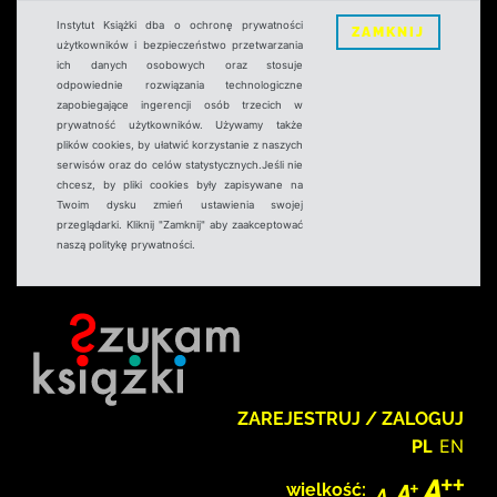
Instytut Książki dba o ochronę prywatności
ZAMKNIJ
użytkowników i bezpieczeństwo przetwarzania
ich danych osobowych oraz stosuje
odpowiednie rozwiązania technologiczne
zapobiegające ingerencji osób trzecich w
prywatność użytkowników. Używamy także
plików cookies, by ułatwić korzystanie z naszych
serwisów oraz do celów statystycznych.Jeśli nie
chcesz, by pliki cookies były zapisywane na
Twoim dysku zmień ustawienia swojej
przeglądarki. Kliknij "Zamknij" aby zaakceptować
naszą politykę prywatności.
ZAREJESTRUJ / ZALOGUJ
PL
EN
wielkość: