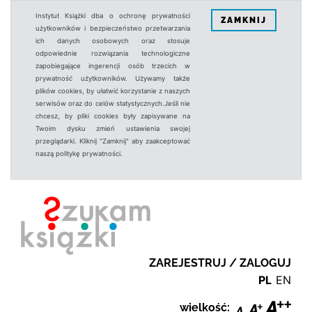
Instytut Książki dba o ochronę prywatności
ZAMKNIJ
użytkowników i bezpieczeństwo przetwarzania
ich danych osobowych oraz stosuje
odpowiednie rozwiązania technologiczne
zapobiegające ingerencji osób trzecich w
prywatność użytkowników. Używamy także
plików cookies, by ułatwić korzystanie z naszych
serwisów oraz do celów statystycznych.Jeśli nie
chcesz, by pliki cookies były zapisywane na
Twoim dysku zmień ustawienia swojej
przeglądarki. Kliknij "Zamknij" aby zaakceptować
naszą politykę prywatności.
ZAREJESTRUJ / ZALOGUJ
PL
EN
wielkość: