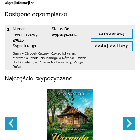
Więcej informacji
Dostępne egzemplarze
1.
Numer
Status:
Do
zarezerwuj
inwentarzowy:
wypożyczenia
47846
Sygnatura:
91
dodaj do listy
Gminny Ośrodek Kultury i Czytelnictwa
im.
Marszałka Józefa Piłsudskiego w Różanie
,
Oddział
dla Dorosłych,
ul. Adama Mickiewicza 5
,
06-230
Różan
Najczęściej wypożyczane