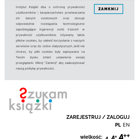
Instytut Książki dba o ochronę prywatności
ZAMKNIJ
użytkowników i bezpieczeństwo przetwarzania
ich danych osobowych oraz stosuje
odpowiednie rozwiązania technologiczne
zapobiegające ingerencji osób trzecich w
prywatność użytkowników. Używamy także
plików cookies, by ułatwić korzystanie z naszych
serwisów oraz do celów statystycznych.Jeśli nie
chcesz, by pliki cookies były zapisywane na
Twoim dysku zmień ustawienia swojej
przeglądarki. Kliknij "Zamknij" aby zaakceptować
naszą politykę prywatności.
ZAREJESTRUJ / ZALOGUJ
PL
EN
wielkość: