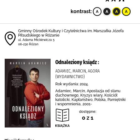
kontrast:
Gminny Ośrodek Kultury i Czytelnictwa im. Marszałka Józefa
Piłsudskiego w Różanie
ul. Adama Mickiewicza 5
06-230 Różan
Odnaleziony ksiądz :
ADAMIEC, MARCIN, AGORA
(WYDAWNICTWO)
Rok wydania: 2024.
Adamiec, Marcin, Apostazja od stanu
duchownego, Kryzys wiary, Kościół
katolicki, Kapłaństwo, Polska, Pamiętniki
i wspomnienia, 2001-
dostępne:
0 z 1