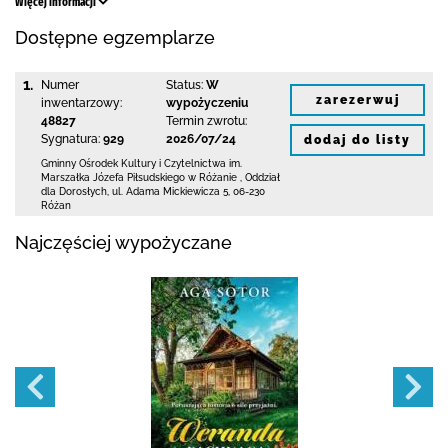
Więcej informacji
Dostępne egzemplarze
1.
Numer
Status:
W
zarezerwuj
inwentarzowy:
wypożyczeniu
48827
Termin zwrotu:
Sygnatura:
929
2026/07/24
dodaj do listy
Gminny Ośrodek Kultury i Czytelnictwa
im.
Marszałka Józefa Piłsudskiego w Różanie
,
Oddział
dla Dorosłych,
ul. Adama Mickiewicza 5
,
06-230
Różan
Najczęściej wypożyczane