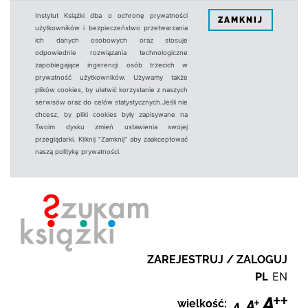
Instytut Książki dba o ochronę prywatności
ZAMKNIJ
użytkowników i bezpieczeństwo przetwarzania
ich danych osobowych oraz stosuje
odpowiednie rozwiązania technologiczne
zapobiegające ingerencji osób trzecich w
prywatność użytkowników. Używamy także
plików cookies, by ułatwić korzystanie z naszych
serwisów oraz do celów statystycznych.Jeśli nie
chcesz, by pliki cookies były zapisywane na
Twoim dysku zmień ustawienia swojej
przeglądarki. Kliknij "Zamknij" aby zaakceptować
naszą politykę prywatności.
ZAREJESTRUJ / ZALOGUJ
PL
EN
wielkość: