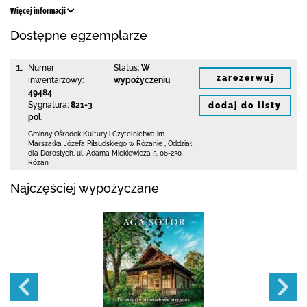
Więcej informacji
Dostępne egzemplarze
1.
Numer
Status:
W
zarezerwuj
inwentarzowy:
wypożyczeniu
49484
Sygnatura:
821-3
dodaj do listy
pol.
Gminny Ośrodek Kultury i Czytelnictwa
im.
Marszałka Józefa Piłsudskiego w Różanie
,
Oddział
dla Dorosłych,
ul. Adama Mickiewicza 5
,
06-230
Różan
Najczęściej wypożyczane