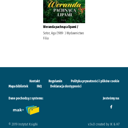
Weranda pachnąca lipami /
Sotor, Aga (1989- ) Wydawnictwo
Filia
Kontakt
Regulamin
Polityka prywatności i plików cookie
Mapa bibliotek
FAQ
Deklaracja dostępności
Dane pochodzą z systemu:
Jesteśmy na:
© 2019 Instytut Książki
v.1.4.0 created by IK & H7