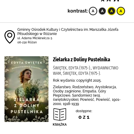
kontrast:
Gminny Ośrodek Kultury i Czytelnictwa im. Marszałka Józefa
Piłsudskiego w Różanie
ul. Adama Mickiewicza 5
06-230 Różan
Zielarka z Doliny Pustelnika
ŚWIĘTEK, EDYTA (1975-)., WYDAWNICTWO
WAM, ŚWIĘTEK, EDYTA (1975-).
Rok wydania: copyright 2025.
Zielarstwo, Rodzeństwo, Arystokracja,
Osoby zaginione, Empatia, Góry
Pieprzowe, Sandomierz (woj.
świętokrzyskie), Powieść, Powieść, 1901-
2000, 1918-1939
dostępne:
0 z 1