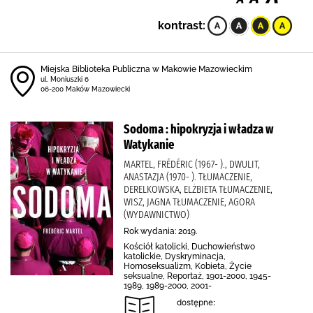
kontrast:
Miejska Biblioteka Publiczna w Makowie Mazowieckim
ul. Moniuszki 6
06-200 Maków Mazowiecki
Sodoma : hipokryzja i władza w
Watykanie
MARTEL, FRÉDÉRIC (1967- )., DWULIT,
ANASTAZJA (1970- ). TŁUMACZENIE,
DERELKOWSKA, ELŻBIETA TŁUMACZENIE,
WISZ, JAGNA TŁUMACZENIE, AGORA
(WYDAWNICTWO)
Rok wydania: 2019.
Kościół katolicki, Duchowieństwo
katolickie, Dyskryminacja,
Homoseksualizm, Kobieta, Życie
seksualne, Reportaż, 1901-2000, 1945-
1989, 1989-2000, 2001-
dostępne: