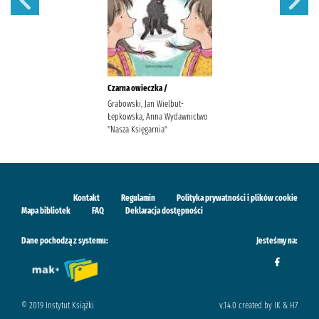
Czarna owieczka /
Grabowski, Jan Wielbut-
Łepkowska, Anna Wydawnictwo
"Nasza Księgarnia"
Kontakt
Regulamin
Polityka prywatności i plików cookie
Mapa bibliotek
FAQ
Deklaracja dostępności
Dane pochodzą z systemu:
Jesteśmy na:
© 2019 Instytut Książki
v.1.4.0 created by IK & H7