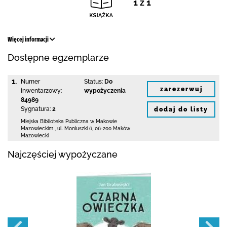
1 z 1
Więcej informacji
Dostępne egzemplarze
1.
Numer
Status:
Do
zarezerwuj
inwentarzowy:
wypożyczenia
84989
Sygnatura:
2
dodaj do listy
Miejska Biblioteka Publiczna w Makowie
Mazowieckim
,
ul. Moniuszki 6
,
06-200 Maków
Mazowiecki
Najczęściej wypożyczane