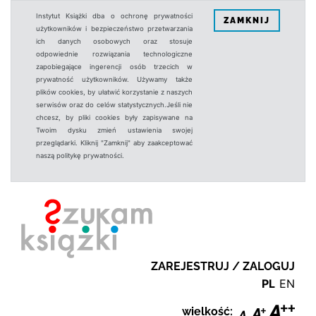
Instytut Książki dba o ochronę prywatności
ZAMKNIJ
użytkowników i bezpieczeństwo przetwarzania
ich danych osobowych oraz stosuje
odpowiednie rozwiązania technologiczne
zapobiegające ingerencji osób trzecich w
prywatność użytkowników. Używamy także
plików cookies, by ułatwić korzystanie z naszych
serwisów oraz do celów statystycznych.Jeśli nie
chcesz, by pliki cookies były zapisywane na
Twoim dysku zmień ustawienia swojej
przeglądarki. Kliknij "Zamknij" aby zaakceptować
naszą politykę prywatności.
ZAREJESTRUJ / ZALOGUJ
PL
EN
wielkość: