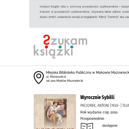
Instytut Książki dba o ochronę prywatności użytkowników i bezp
trzecich w prywatność użytkowników. Używamy także plików cookies
dysku zmień ustawienia swojej przeglądarki. Kliknij "Zamknij" aby z
Miejska Biblioteka Publiczna w Makowie Mazowiec
ul. Moniuszki 6
06-200 Maków Mazowiecki
Wyrocznie Sybilli
PACIOREK, ANTONI (1945- ) T
Rok wydania: cop. 2010.
Przepowiednie
dostępne: