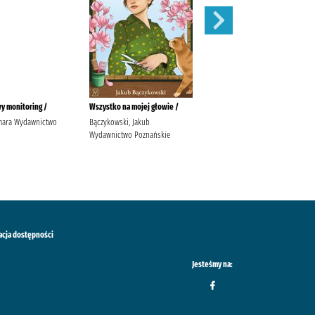
y monitoring /
Wszystko na mojej głowie /
Ostatni taniec /
mara Wydawnictwo
Bączykowski, Jakub
Wicijowski, Rafał (1988- )
Wydawnictwo Poznańskie
acja dostępności
Jesteśmy na: