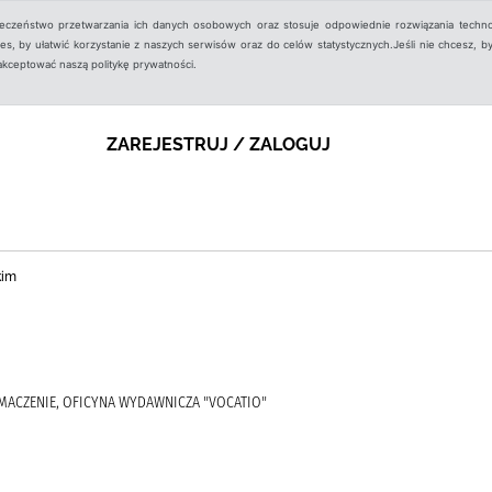
ieczeństwo przetwarzania ich danych osobowych oraz stosuje odpowiednie rozwiązania techno
, by ułatwić korzystanie z naszych serwisów oraz do celów statystycznych.Jeśli nie chcesz, by
aakceptować naszą politykę prywatności.
ZAREJESTRUJ / ZALOGUJ
kim
ŁUMACZENIE, OFICYNA WYDAWNICZA "VOCATIO"