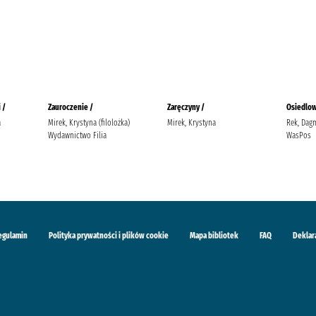
 /
Zauroczenie /
Zaręczyny /
Osiedlow
a
Mirek, Krystyna (filolożka)
Mirek, Krystyna
Rek, Dag
Wydawnictwo Filia
WasPos
egulamin
Polityka prywatności i plików cookie
Mapa bibliotek
FAQ
Deklar