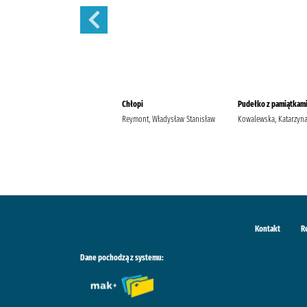
Szantaż /
Chłopi
Pudełko z pamiątkami
Michalak, Katarzyna
Reymont, Władysław Stanisław
Kowalewska, Katarzyn
Kontakt
R
Dane pochodzą z systemu: