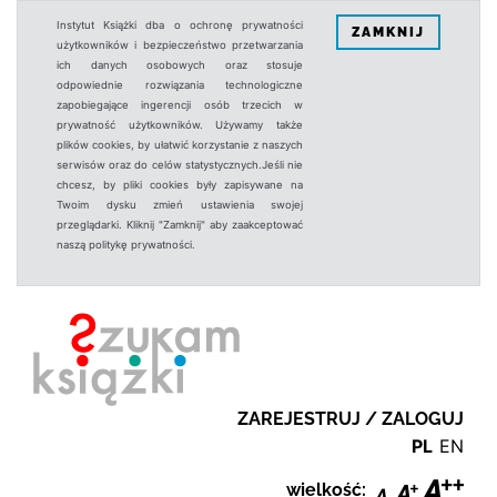
Instytut Książki dba o ochronę prywatności
ZAMKNIJ
użytkowników i bezpieczeństwo przetwarzania
ich danych osobowych oraz stosuje
odpowiednie rozwiązania technologiczne
zapobiegające ingerencji osób trzecich w
prywatność użytkowników. Używamy także
plików cookies, by ułatwić korzystanie z naszych
serwisów oraz do celów statystycznych.Jeśli nie
chcesz, by pliki cookies były zapisywane na
Twoim dysku zmień ustawienia swojej
przeglądarki. Kliknij "Zamknij" aby zaakceptować
naszą politykę prywatności.
ZAREJESTRUJ / ZALOGUJ
PL
EN
wielkość: