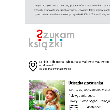
Instytut Książki dba o ochronę prywatności użytkowników i bezp
trzecich w prywatność użytkowników. Używamy także plików cookies
dysku zmień ustawienia swojej przeglądarki. Kliknij "Zamknij" aby z
Miejska Biblioteka Publiczna w Makowie Mazowiec
ul. Moniuszki 6
06-200 Maków Mazowiecki
Ucieczka z zaścianka
KASPRZYK, MAŁGORZATA, WY
Rok wydania: 2025.
Dwory, Ludzie bogaci, Relacj
dostępne: