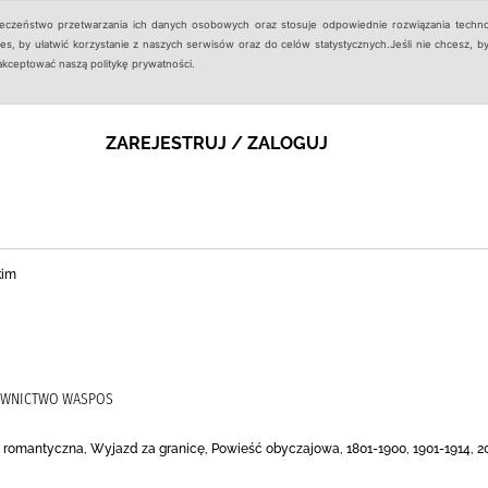
ieczeństwo przetwarzania ich danych osobowych oraz stosuje odpowiednie rozwiązania techno
, by ułatwić korzystanie z naszych serwisów oraz do celów statystycznych.Jeśli nie chcesz, by
aakceptować naszą politykę prywatności.
ZAREJESTRUJ / ZALOGUJ
kim
DAWNICTWO WASPOS
a romantyczna, Wyjazd za granicę, Powieść obyczajowa, 1801-1900, 1901-1914, 2