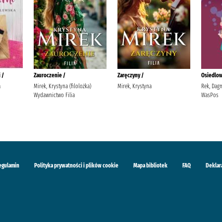
 /
Zauroczenie /
Zaręczyny /
Osiedlow
a
Mirek, Krystyna (filolożka)
Mirek, Krystyna
Rek, Dag
Wydawnictwo Filia
WasPos
egulamin
Polityka prywatności i plików cookie
Mapa bibliotek
FAQ
Deklar