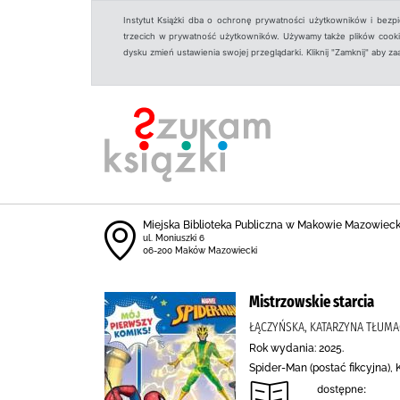
Instytut Książki dba o ochronę prywatności użytkowników i bezp
trzecich w prywatność użytkowników. Używamy także plików cookies
dysku zmień ustawienia swojej przeglądarki. Kliknij "Zamknij" aby z
Miejska Biblioteka Publiczna w Makowie Mazowiec
ul. Moniuszki 6
06-200 Maków Mazowiecki
Mistrzowskie starcia
ŁĄCZYŃSKA, KATARZYNA TŁUMA
Rok wydania: 2025.
Spider-Man (postać fikcyjna),
dostępne: