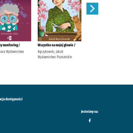
y monitoring /
Wszystko na mojej głowie /
Ostatni taniec /
mara Wydawnictwo
Bączykowski, Jakub
Wicijowski, Rafał (1988- )
Wydawnictwo Poznańskie
acja dostępności
Jesteśmy na: