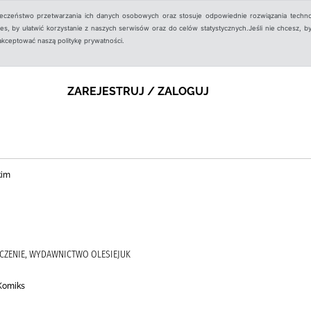
ieczeństwo przetwarzania ich danych osobowych oraz stosuje odpowiednie rozwiązania techno
, by ułatwić korzystanie z naszych serwisów oraz do celów statystycznych.Jeśli nie chcesz, by
aakceptować naszą politykę prywatności.
ZAREJESTRUJ / ZALOGUJ
kim
CZENIE, WYDAWNICTWO OLESIEJUK
 Komiks