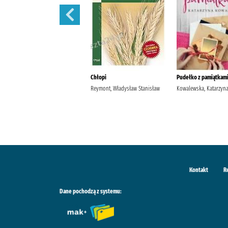
Szantaż /
Chłopi
Pudełko z pamiątkami
Michalak, Katarzyna
Reymont, Władysław Stanisław
Kowalewska, Katarzyn
Kontakt
R
Dane pochodzą z systemu: