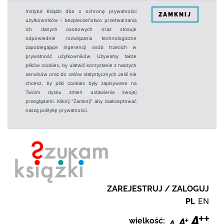
Instytut Książki dba o ochronę prywatności
ZAMKNIJ
użytkowników i bezpieczeństwo przetwarzania
ich danych osobowych oraz stosuje
odpowiednie rozwiązania technologiczne
zapobiegające ingerencji osób trzecich w
prywatność użytkowników. Używamy także
plików cookies, by ułatwić korzystanie z naszych
serwisów oraz do celów statystycznych.Jeśli nie
chcesz, by pliki cookies były zapisywane na
Twoim dysku zmień ustawienia swojej
przeglądarki. Kliknij "Zamknij" aby zaakceptować
naszą politykę prywatności.
ZAREJESTRUJ / ZALOGUJ
PL
EN
wielkość: