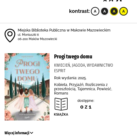
kontrast:
Miejska Biblioteka Publiczna w Makowie Mazowieckim
ul. Moniuszki 6
06-200 Maków Mazowiecki
Progi twego domu
KWIECIEŃ, JAGODA, WYDAWNICTWO
ESPRIT
Rok wydania: 2025.
Kobieta, Przyjaźń, Rozliczenia z
przeszłością, Tajemnica, Powieść,
Romans
dostępne:
0 z 1
Więcej informacji