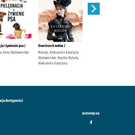
ja i żywienie psa /
Dom trzech wdów /
Balladyna :
ka, Anna Wydawnictwo
Maludy, Aleksandra Katarzyna
Słowacki, Juliusz (1809-1849).
Wydawnictwo Replika Maludy,
Popławska, Anna
Aleksandra Katarzyna.
acja dostępności
Jesteśmy na: