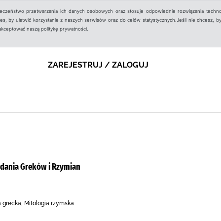
ieczeństwo przetwarzania ich danych osobowych oraz stosuje odpowiednie rozwiązania techno
, by ułatwić korzystanie z naszych serwisów oraz do celów statystycznych.Jeśli nie chcesz, by
aakceptować naszą politykę prywatności.
ZAREJESTRUJ / ZALOGUJ
podania Greków i Rzymian
grecka, Mitologia rzymska