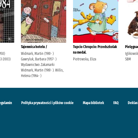
Tajemnica hotelu /
Tupcio Chrupcio: Przedszkolak
Pielęgnac
na medal.
950)
Widmark, Martin (1961- )
Iglikows
53-2003)
Gawryluk, Barbara (1957- )
Piotrowska, Eliza
SBM
Wydawnictwo Zakamarki
Widmark, Martin (1961- ). Willis,
Helena (1964- )
egulamin
Polityka prywatności i plików cookie
Mapa bibliotek
FAQ
Deklar