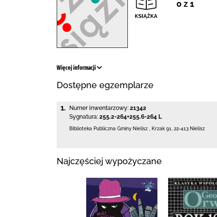
0 z 1
Więcej informacji
Dostępne egzemplarze
1.
Numer inwentarzowy:
21342
Sygnatura:
255.2-264+255.6-264 L
Biblioteka Publiczna Gminy Nielisz
,
Krzak 91
,
22-413 Nielisz
Najczęściej wypożyczane