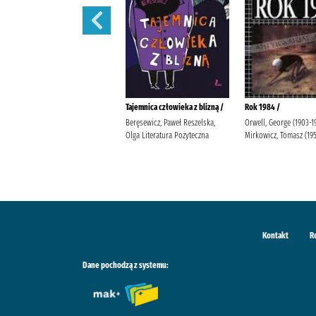
Lalka /
Tajemnica człowieka z blizną /
Rok 1984 /
Prus, Bolesław Popławska, Anna
Beręsewicz, Paweł Reszelska,
Orwell, George (1903-1
Wydawnictwo Greg Duda-Kaptur,
Olga Literatura Pożyteczna
Mirkowicz, Tomasz (19
Katarzyna Ludwikowska, Jolanta
Kontakt
R
Dane pochodzą z systemu: