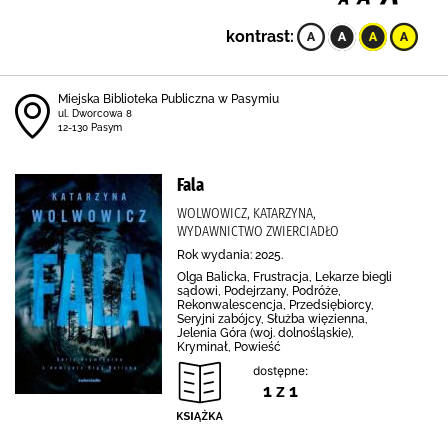
kontrast:
Miejska Biblioteka Publiczna w Pasymiu
ul. Dworcowa 8
12-130 Pasym
Fala
WOLWOWICZ, KATARZYNA,
WYDAWNICTWO ZWIERCIADŁO
Rok wydania: 2025.
Olga Balicka, Frustracja, Lekarze biegli
sądowi, Podejrzany, Podróże,
Rekonwalescencja, Przedsiębiorcy,
Seryjni zabójcy, Służba więzienna,
Jelenia Góra (woj. dolnośląskie),
Kryminał, Powieść
dostępne:
1 z 1