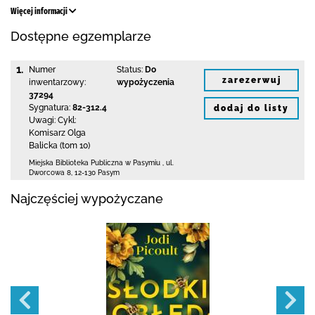
Więcej informacji
Dostępne egzemplarze
1.
Numer
Status:
Do
zarezerwuj
inwentarzowy:
wypożyczenia
37294
Sygnatura:
82-312.4
dodaj do listy
Uwagi:
Cykl:
Komisarz Olga
Balicka (tom 10)
Miejska Biblioteka Publiczna w Pasymiu
,
ul.
Dworcowa 8
,
12-130 Pasym
Najczęściej wypożyczane