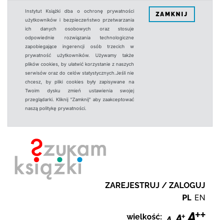
Instytut Książki dba o ochronę prywatności
ZAMKNIJ
użytkowników i bezpieczeństwo przetwarzania
ich danych osobowych oraz stosuje
odpowiednie rozwiązania technologiczne
zapobiegające ingerencji osób trzecich w
prywatność użytkowników. Używamy także
plików cookies, by ułatwić korzystanie z naszych
serwisów oraz do celów statystycznych.Jeśli nie
chcesz, by pliki cookies były zapisywane na
Twoim dysku zmień ustawienia swojej
przeglądarki. Kliknij "Zamknij" aby zaakceptować
naszą politykę prywatności.
ZAREJESTRUJ / ZALOGUJ
PL
EN
wielkość: