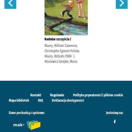
Nadmiar szczęścia /
Maury, William Cazenove,
Christophe Egmont Polska
Maury, William (1969- ).
Mosiewicz-Szrejter, Maria
Kontakt
Regulamin
Polityka prywatności i plików cookie
Mapa bibliotek
FAQ
Deklaracja dostępności
Dane pochodzą z systemu:
Jesteśmy na: