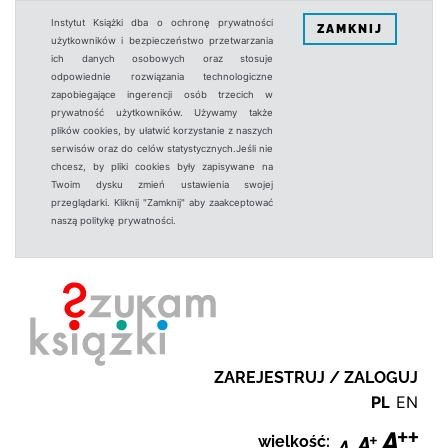
Instytut Książki dba o ochronę prywatności
ZAMKNIJ
użytkowników i bezpieczeństwo przetwarzania
ich danych osobowych oraz stosuje
odpowiednie rozwiązania technologiczne
zapobiegające ingerencji osób trzecich w
prywatność użytkowników. Używamy także
plików cookies, by ułatwić korzystanie z naszych
serwisów oraz do celów statystycznych.Jeśli nie
chcesz, by pliki cookies były zapisywane na
Twoim dysku zmień ustawienia swojej
przeglądarki. Kliknij "Zamknij" aby zaakceptować
naszą politykę prywatności.
ZAREJESTRUJ / ZALOGUJ
PL
EN
wielkość: