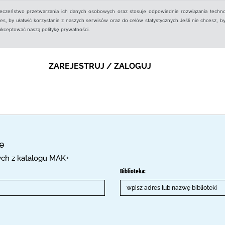
ieczeństwo przetwarzania ich danych osobowych oraz stosuje odpowiednie rozwiązania techno
, by ułatwić korzystanie z naszych serwisów oraz do celów statystycznych.Jeśli nie chcesz, by
aakceptować naszą politykę prywatności.
ZAREJESTRUJ / ZALOGUJ
ce
cych z katalogu MAK+
Biblioteka: