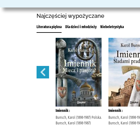
Najczęściej wypożyczane
Literatura piękna
Dla dzieci i młodzieży
Niebeletrystyka
Miłość pod czerwoną gwiazdą.
Imiennik :
Imiennik :
Jax, Joanna Wydawnictwo Flow
Bunsch, Karol (1898-1987) Polska.
Bunsch, Karol (1898-19
(Chorzów)
Bunsch, Karol (1898-1987)
Bunsch, Karol (1898-19