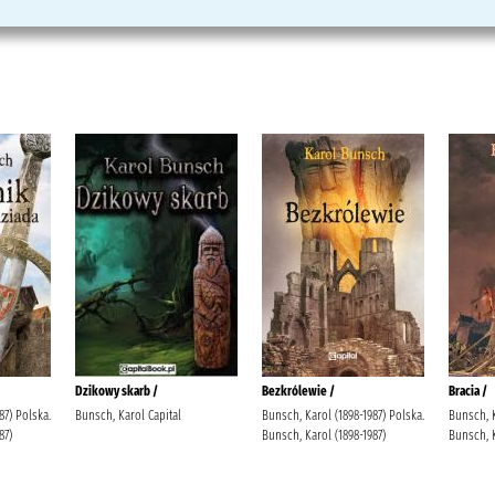
Dzikowy skarb /
Bezkrólewie /
Bracia /
87) Polska.
Bunsch, Karol Capital
Bunsch, Karol (1898-1987) Polska.
Bunsch, K
87)
Bunsch, Karol (1898-1987)
Bunsch, K