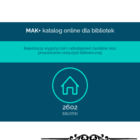
MAK+
katalog online dla bibliotek
Rejestracja wypożyczeń i udostępnień zasobów oraz
prowadzenie statystyki bibliotecznej
2602
BIBLIOTEKI