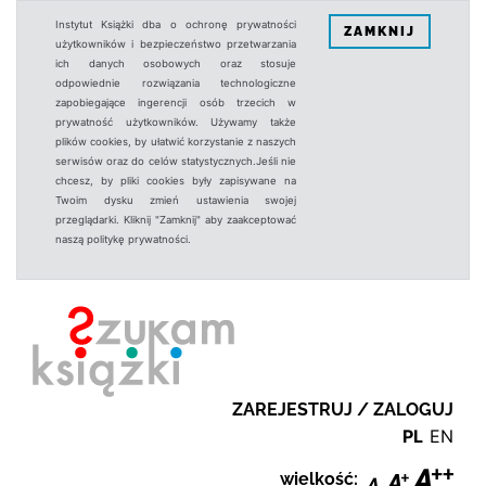
Instytut Książki dba o ochronę prywatności
ZAMKNIJ
użytkowników i bezpieczeństwo przetwarzania
ich danych osobowych oraz stosuje
odpowiednie rozwiązania technologiczne
zapobiegające ingerencji osób trzecich w
prywatność użytkowników. Używamy także
plików cookies, by ułatwić korzystanie z naszych
serwisów oraz do celów statystycznych.Jeśli nie
chcesz, by pliki cookies były zapisywane na
Twoim dysku zmień ustawienia swojej
przeglądarki. Kliknij "Zamknij" aby zaakceptować
naszą politykę prywatności.
ZAREJESTRUJ / ZALOGUJ
PL
EN
wielkość: