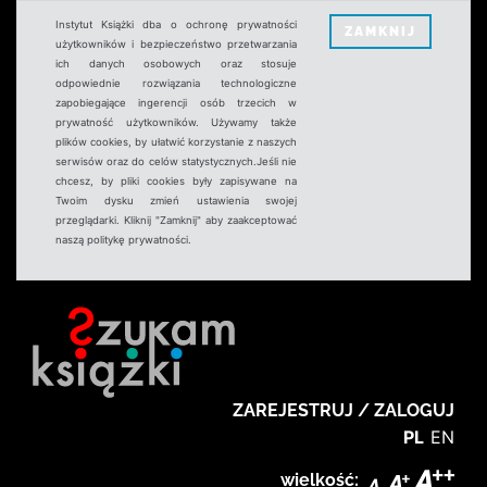
Instytut Książki dba o ochronę prywatności
ZAMKNIJ
użytkowników i bezpieczeństwo przetwarzania
ich danych osobowych oraz stosuje
odpowiednie rozwiązania technologiczne
zapobiegające ingerencji osób trzecich w
prywatność użytkowników. Używamy także
plików cookies, by ułatwić korzystanie z naszych
serwisów oraz do celów statystycznych.Jeśli nie
chcesz, by pliki cookies były zapisywane na
Twoim dysku zmień ustawienia swojej
przeglądarki. Kliknij "Zamknij" aby zaakceptować
naszą politykę prywatności.
ZAREJESTRUJ / ZALOGUJ
PL
EN
wielkość: