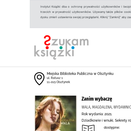
Instytut Książki dba o ochronę prywatności użytkowników i bezp
trzecich w prywatność użytkowników. Używamy także plików cookies
dysku zmień ustawienia swojej przeglądarki. Kliknij "Zamknij" aby z
Miejska Biblioteka Publiczna w Olsztynku
ul. Ratusz 1
11-015 Olsztynek
Zanim wybaczę
WALA, MAGDALENA, WYDAWNI
Rok wydania: 2021.
Dziadkowie i wnuki, Sekrety r
dostępne: