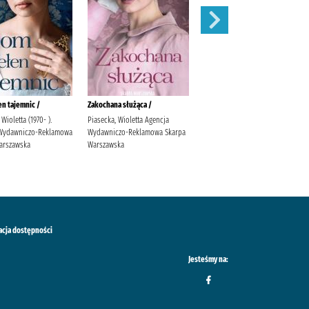
n tajemnic /
Zakochana służąca /
Polana /
Wioletta (1970- ).
Piasecka, Wioletta Agencja
Moss, Marcel Wydawnictwo Filia
Wydawniczo-Reklamowa
Wydawniczo-Reklamowa Skarpa
arszawska
Warszawska
acja dostępności
Jesteśmy na: