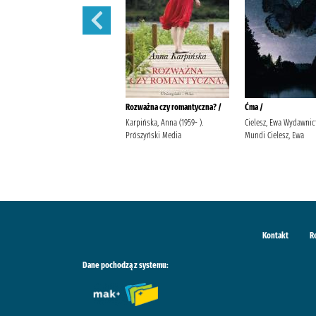
Tam, gdzie jest miejsce przy
Rozważna czy romantyczna? /
Ćma /
stole /
Karpińska, Anna (1959- ).
Cielesz, Ewa Wydawnic
Knedler, Magdalena
Prószyński Media
Mundi Cielesz, Ewa
Wydawnictwo Zwierciadło
Kontakt
R
Dane pochodzą z systemu: