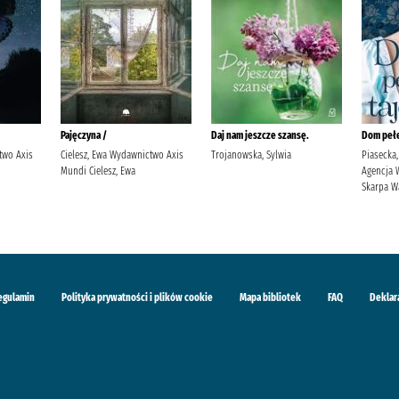
Pajęczyna /
Daj nam jeszcze szansę.
Dom pełe
two Axis
Cielesz, Ewa Wydawnictwo Axis
Trojanowska, Sylwia
Piasecka, 
Mundi Cielesz, Ewa
Agencja 
Skarpa W
egulamin
Polityka prywatności i plików cookie
Mapa bibliotek
FAQ
Deklar