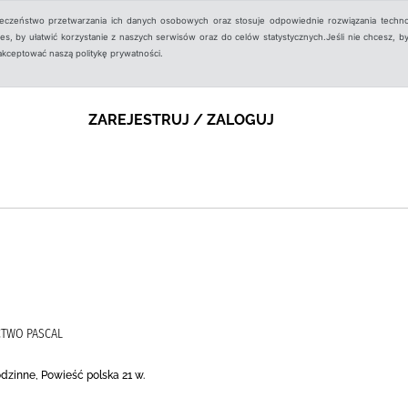
ieczeństwo przetwarzania ich danych osobowych oraz stosuje odpowiednie rozwiązania techno
, by ułatwić korzystanie z naszych serwisów oraz do celów statystycznych.Jeśli nie chcesz, by
aakceptować naszą politykę prywatności.
ZAREJESTRUJ / ZALOGUJ
CTWO PASCAL
odzinne, Powieść polska 21 w.