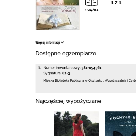
1 z 1
Więcej informacji
Dostępne egzemplarze
1.
Numer inwentarzowy:
381-054561
Sygnatura:
82-3
Miejska Biblioteka Publiczna
w Olsztynku
,
Wypożyczalnia i Czyt
Najczęściej wypożyczane