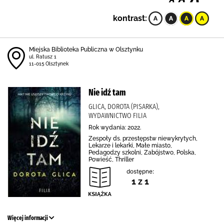
kontrast:
Miejska Biblioteka Publiczna w Olsztynku
ul. Ratusz 1
11-015 Olsztynek
Nie idź tam
GLICA, DOROTA (PISARKA),
WYDAWNICTWO FILIA
Rok wydania: 2022.
Zespoły ds. przestępstw niewykrytych,
Lekarze i lekarki, Małe miasto,
Pedagodzy szkolni, Zabójstwo, Polska,
Powieść, Thriller
dostępne:
1 z 1
Więcej informacji