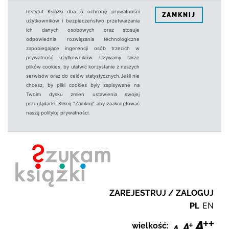
Instytut Książki dba o ochronę prywatności
ZAMKNIJ
użytkowników i bezpieczeństwo przetwarzania
ich danych osobowych oraz stosuje
odpowiednie rozwiązania technologiczne
zapobiegające ingerencji osób trzecich w
prywatność użytkowników. Używamy także
plików cookies, by ułatwić korzystanie z naszych
serwisów oraz do celów statystycznych.Jeśli nie
chcesz, by pliki cookies były zapisywane na
Twoim dysku zmień ustawienia swojej
przeglądarki. Kliknij "Zamknij" aby zaakceptować
naszą politykę prywatności.
ZAREJESTRUJ / ZALOGUJ
PL
EN
wielkość: