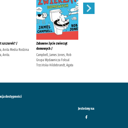
st szczurek? /
Zabawne życie zwierząt
Traktory /
domowych /
a, Anita Media Rodzina
Wójcik, Elżbieta Górski, Wojciech
, Anita.
Campbell, James Jones, Rob
Wydawnictwo SBM
Grupa Wydawnicza Foksal
Trzcińska-Hildebrandt, Agata
acja dostępności
Jesteśmy na: