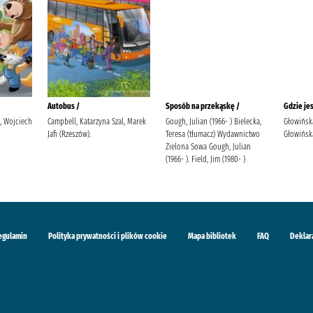
Autobus /
Sposób na przekąskę /
Gdzie je
i, Wojciech
Campbell, Katarzyna Szal, Marek
Gough, Julian (1966- ) Bielecka,
Głowińsk
Jafi (Rzeszów).
Teresa (tłumacz) Wydawnictwo
Głowińska
Zielona Sowa Gough, Julian
(1966- ). Field, Jim (1980- )
egulamin
Polityka prywatności i plików cookie
Mapa bibliotek
FAQ
Deklar