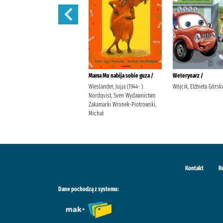
Martynka i wielkie sprzątanie /
Mama Mu nabija sobie guza /
Weterynarz /
Delahaye, Gilbert (1923-1997).
Wieslander, Jujja (1944- ).
Wójcik, Elżbieta Górsk
Chotomska, Wanda (1929- ).
Nordqvist, Sven Wydawnictwo
Marlier, Marcel (1930- ).
Zakamarki Wronek-Piotrowski,
Michał
Kontakt
R
Dane pochodzą z systemu: