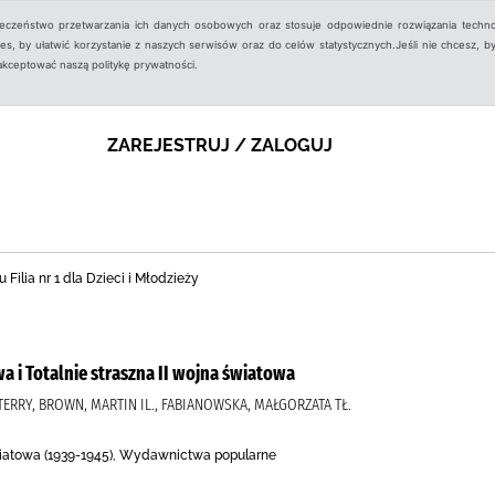
ieczeństwo przetwarzania ich danych osobowych oraz stosuje odpowiednie rozwiązania techno
, by ułatwić korzystanie z naszych serwisów oraz do celów statystycznych.Jeśli nie chcesz, by
aakceptować naszą politykę prywatności.
ZAREJESTRUJ / ZALOGUJ
 Filia nr 1 dla Dzieci i Młodzieży
a i Totalnie straszna II wojna światowa
, TERRY, BROWN, MARTIN IL., FABIANOWSKA, MAŁGORZATA TŁ.
światowa (1939-1945), Wydawnictwa popularne