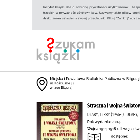
Instytut Książki dba o ochronę prywatności użytkowników i bezp
trzecich w prywatność użytkowników. Używamy także plików cookies
dysku zmień ustawienia swojej przeglądarki. Kliknij "Zamknij" aby z
Miejska i Powiatowa Biblioteka Publiczna w Biłgoraju
ul. Kościuszki 41
23-400 Biłgoraj
Straszna I wojna światow
DEARY, TERRY (1946- )., DEARY
Rok wydania: 2004.
Wojna 1914-1918 r., II wojna 
dostępne: