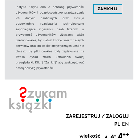
Instytut Książki dba o ochronę prywatności
ZAMKNIJ
użytkowników i bezpieczeństwo przetwarzania
ich danych osobowych oraz stosuje
odpowiednie rozwiązania technologiczne
zapobiegające ingerencji osób trzecich w
prywatność użytkowników. Używamy także
plików cookies, by ułatwić korzystanie z naszych
serwisów oraz do celów statystycznych.Jeśli nie
chcesz, by pliki cookies były zapisywane na
Twoim dysku zmień ustawienia swojej
przeglądarki. Kliknij "Zamknij" aby zaakceptować
naszą politykę prywatności.
ZAREJESTRUJ / ZALOGUJ
PL
EN
wielkość: