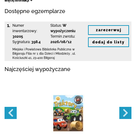
Więcej informacji
Dostępne egzemplarze
1.
Numer
Status:
W
zarezerwuj
inwentarzowy:
wypożyczeniu
30205
Termin zwrotu:
Sygnatura:
398.4
2026/08/12
dodaj do listy
Miejska i Powiatowa Biblioteka Publiczna
w
Biłgoraju Filia nr 1 dla Dzieci i Młodzieży
,
ul.
Kościuszki 41
,
23-400 Biłgoraj
Najczęściej wypożyczane