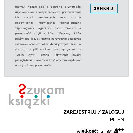
Instytut Książki dba o ochronę prywatności
ZAMKNIJ
użytkowników i bezpieczeństwo przetwarzania
ich danych osobowych oraz stosuje
odpowiednie rozwiązania technologiczne
zapobiegające ingerencji osób trzecich w
prywatność użytkowników. Używamy także
plików cookies, by ułatwić korzystanie z naszych
serwisów oraz do celów statystycznych.Jeśli nie
chcesz, by pliki cookies były zapisywane na
Twoim dysku zmień ustawienia swojej
przeglądarki. Kliknij "Zamknij" aby zaakceptować
naszą politykę prywatności.
ZAREJESTRUJ / ZALOGUJ
PL
EN
wielkość: