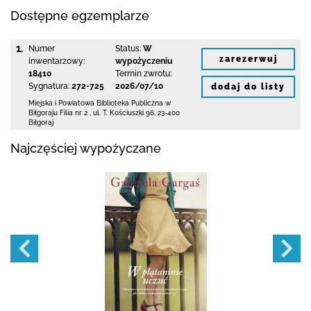
Dostępne egzemplarze
1.
Numer
Status:
W
zarezerwuj
inwentarzowy:
wypożyczeniu
18410
Termin zwrotu:
Sygnatura:
272-725
2026/07/10
dodaj do listy
Miejska i Powiatowa Biblioteka Publiczna
w
Biłgoraju Filia nr 2
,
ul. T. Kościuszki 96
,
23-400
Biłgoraj
Najczęściej wypożyczane