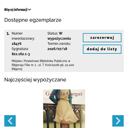
Więcej informacji
Dostępne egzemplarze
1.
Numer
Status:
W
zarezerwuj
inwentarzowy:
wypożyczeniu
18476
Termin zwrotu:
Sygnatura:
2026/07/18
dodaj do listy
821.162.1-3
Miejska i Powiatowa Biblioteka Publiczna
w
Biłgoraju Filia nr 2
,
ul. T. Kościuszki 96
,
23-400
Biłgoraj
Najczęściej wypożyczane