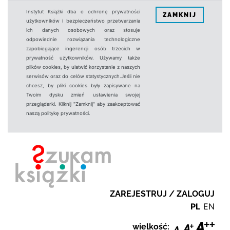
Instytut Książki dba o ochronę prywatności
ZAMKNIJ
użytkowników i bezpieczeństwo przetwarzania
ich danych osobowych oraz stosuje
odpowiednie rozwiązania technologiczne
zapobiegające ingerencji osób trzecich w
prywatność użytkowników. Używamy także
plików cookies, by ułatwić korzystanie z naszych
serwisów oraz do celów statystycznych.Jeśli nie
chcesz, by pliki cookies były zapisywane na
Twoim dysku zmień ustawienia swojej
przeglądarki. Kliknij "Zamknij" aby zaakceptować
naszą politykę prywatności.
ZAREJESTRUJ / ZALOGUJ
PL
EN
wielkość: