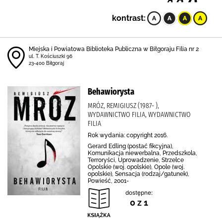
kontrast:
Miejska i Powiatowa Biblioteka Publiczna w Biłgoraju Filia nr 2
ul. T. Kościuszki 96
23-400 Biłgoraj
Behawiorysta
MRÓZ, REMIGIUSZ (1987- ),
WYDAWNICTWO FILIA, WYDAWNICTWO
FILIA
Rok wydania: copyright 2016.
Gerard Edling (postać fikcyjna),
Komunikacja niewerbalna, Przedszkola,
Terroryści, Uprowadzenie, Strzelce
Opolskie (woj. opolskie), Opole (woj.
opolskie), Sensacja (rodzaj/gatunek),
Powieść, 2001-
dostępne:
0 z 1