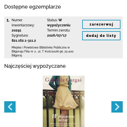
Dostępne egzemplarze
1.
Numer
Status:
W
zarezerwuj
inwentarzowy:
wypożyczeniu
20291
Termin zwrotu:
Sygnatura:
2026/07/17
dodaj do listy
821.162.1-311.2
Miejska i Powiatowa Biblioteka Publiczna
w
Biłgoraju Filia nr 2
,
ul. T. Kościuszki 96
,
23-400
Biłgoraj
Najczęściej wypożyczane