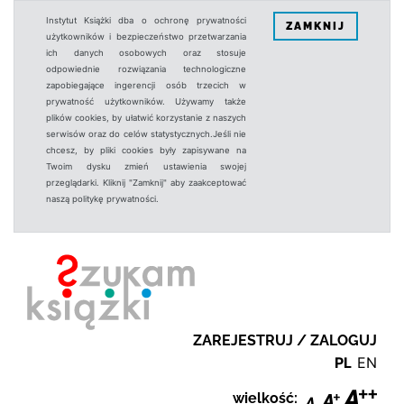
Instytut Książki dba o ochronę prywatności
ZAMKNIJ
użytkowników i bezpieczeństwo przetwarzania
ich danych osobowych oraz stosuje
odpowiednie rozwiązania technologiczne
zapobiegające ingerencji osób trzecich w
prywatność użytkowników. Używamy także
plików cookies, by ułatwić korzystanie z naszych
serwisów oraz do celów statystycznych.Jeśli nie
chcesz, by pliki cookies były zapisywane na
Twoim dysku zmień ustawienia swojej
przeglądarki. Kliknij "Zamknij" aby zaakceptować
naszą politykę prywatności.
ZAREJESTRUJ / ZALOGUJ
PL
EN
wielkość: