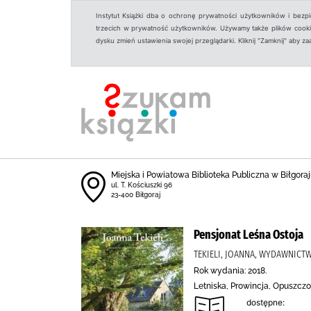
Instytut Książki dba o ochronę prywatności użytkowników i bezp
trzecich w prywatność użytkowników. Używamy także plików cookies
dysku zmień ustawienia swojej przeglądarki. Kliknij "Zamknij" aby z
Miejska i Powiatowa Biblioteka Publiczna w Biłgoraju
ul. T. Kościuszki 96
23-400 Biłgoraj
Pensjonat Leśna Ostoja
TEKIELI, JOANNA, WYDAWNICTW
Rok wydania: 2018.
Letniska, Prowincja, Opuszcz
dostępne: