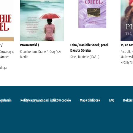
 /
Prawo matki /
Echa / Danielle Steel ; przeł.
To, co zo
Danuta Górska
 Kowalczyk,
Chamberlain, Diane Prószyński
Picoult, 
 Amber
Media
Steel, Danielle (1948- ).
Małkowsk
Prószyńs
Alicja
egulamin
Polityka prywatności i plików cookie
Mapa bibliotek
FAQ
Deklar