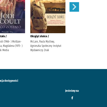
stało /
Okrążyć słońce /
Behawiorysta /
Jodi (1966- ) Moltzan-
McLain, Paula Myśliwy,
Mróz, Remigiusz (1987- )
a, Magdalena (1975- )
Agnieszka Społeczny Instytut
Wydawnictwo Filia Wydawnictwo
ki Media
Wydawniczy Znak
Filia
acja dostępności
Jesteśmy na: