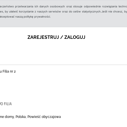
ieczeństwo przetwarzania ich danych osobowych oraz stosuje odpowiednie rozwiązania techno
, by ułatwić korzystanie z naszych serwisów oraz do celów statystycznych.Jeśli nie chcesz, by
aakceptować naszą politykę prywatności.
ZAREJESTRUJ / ZALOGUJ
 Filia nr 2
O FILIA
one domy, Polska, Powieść obyczajowa