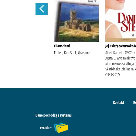
Filary Ziemi.
Filary Ziemi.
Jej Książęca Wysokość
Follett, Ken Sitek, Grzegorz
Follett, Ken Sitek, Grzegorz
Steel, Danielle (1947- )
Agata D. Wydawnictwo
Marcinkowska, Alicja
Skarbińska-Zielińska, 
(1949-2017)
Kontakt
R
Dane pochodzą z systemu: