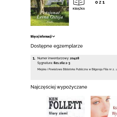
0 z 1
Więcej informacji
Dostępne egzemplarze
1.
Numer inwentarzowy:
20428
Sygnatura:
821.162.1-3
Miejska i Powiatowa Biblioteka Publiczna
w Biłgoraju Filia nr 2
,
Najczęściej wypożyczane