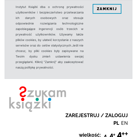
Instytut Książki dba o ochronę prywatności
ZAMKNIJ
użytkowników i bezpieczeństwo przetwarzania
ich danych osobowych oraz stosuje
odpowiednie rozwiązania technologiczne
zapobiegające ingerencji osób trzecich w
prywatność użytkowników. Używamy także
plików cookies, by ułatwić korzystanie z naszych
serwisów oraz do celów statystycznych.Jeśli nie
chcesz, by pliki cookies były zapisywane na
Twoim dysku zmień ustawienia swojej
przeglądarki. Kliknij "Zamknij" aby zaakceptować
naszą politykę prywatności.
ZAREJESTRUJ / ZALOGUJ
PL
EN
wielkość: