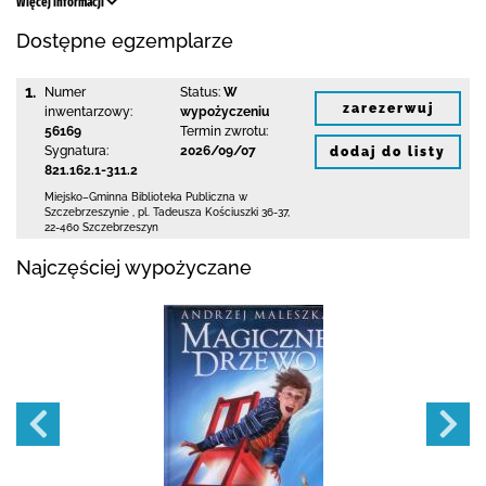
Więcej informacji
Dostępne egzemplarze
1.
Numer
Status:
W
zarezerwuj
inwentarzowy:
wypożyczeniu
56169
Termin zwrotu:
Sygnatura:
2026/09/07
dodaj do listy
821.162.1-311.2
Miejsko–Gminna Biblioteka Publiczna
w
Szczebrzeszynie
,
pl. Tadeusza Kościuszki 36-37
,
22-460 Szczebrzeszyn
Najczęściej wypożyczane