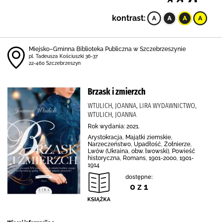
kontrast:
Miejsko–Gminna Biblioteka Publiczna w Szczebrzeszynie
pl. Tadeusza Kościuszki 36-37
22-460 Szczebrzeszyn
Brzask i zmierzch
WTULICH, JOANNA, LIRA WYDAWNICTWO,
WTULICH, JOANNA
Rok wydania: 2021.
Arystokracja, Majątki ziemskie,
Narzeczeństwo, Upadłość, Żołnierze,
Lwów (Ukraina, obw. lwowski), Powieść
historyczna, Romans, 1901-2000, 1901-
1914
dostępne:
0 z 1