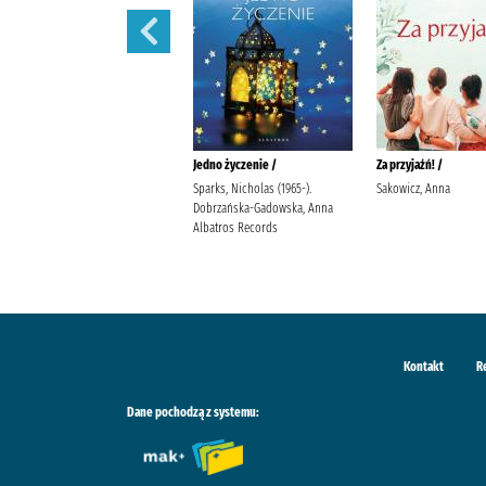
Ostatnia iskra nadziei /
Jedno życzenie /
Za przyjaźń! /
Wala, Magdalena Wala,
Sparks, Nicholas (1965-).
Sakowicz, Anna
Małgorzata
Dobrzańska-Gadowska, Anna
Albatros Records
Kontakt
R
Dane pochodzą z systemu: