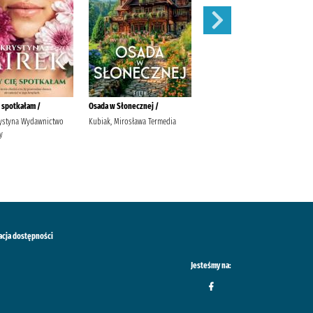
ę spotkałam /
Osada w Słonecznej /
Widunka /
rystyna Wydawnictwo
Kubiak, Mirosława Termedia
Tekieli, Joanna Wydawnictwo
y
Filia Tekieli, Joanna.
acja dostępności
Jesteśmy na: