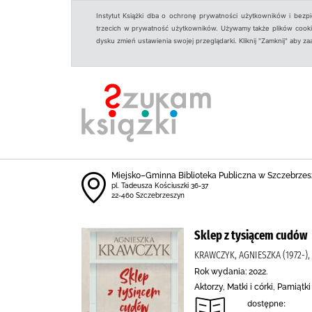
Instytut Książki dba o ochronę prywatności użytkowników i bezp
trzecich w prywatność użytkowników. Używamy także plików cookies
dysku zmień ustawienia swojej przeglądarki. Kliknij "Zamknij" aby z
Miejsko–Gminna Biblioteka Publiczna w Szczebrzes
pl. Tadeusza Kościuszki 36-37
22-460 Szczebrzeszyn
Sklep z tysiącem cudów
KRAWCZYK, AGNIESZKA (1972-)
Rok wydania: 2022.
Aktorzy, Matki i córki, Pamią
dostępne: