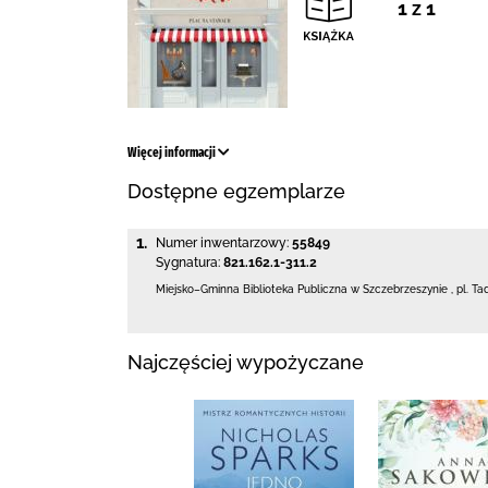
1 z 1
Więcej informacji
Dostępne egzemplarze
1.
Numer inwentarzowy:
55849
Sygnatura:
821.162.1-311.2
Miejsko–Gminna Biblioteka Publiczna
w Szczebrzeszynie
,
pl. Ta
Najczęściej wypożyczane