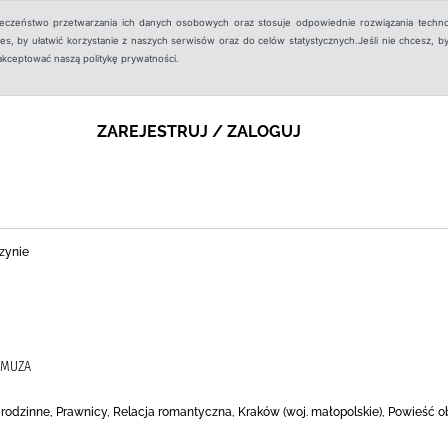
ieczeństwo przetwarzania ich danych osobowych oraz stosuje odpowiednie rozwiązania techno
, by ułatwić korzystanie z naszych serwisów oraz do celów statystycznych.Jeśli nie chcesz, by
aakceptować naszą politykę prywatności.
ZAREJESTRUJ / ZALOGUJ
zynie
, MUZA
tki rodzinne, Prawnicy, Relacja romantyczna, Kraków (woj. małopolskie), Powieść