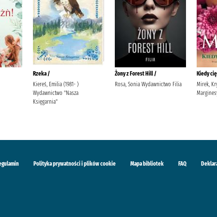
Rzeka /
Żony z Forest Hill /
Kiedy ci
Kiereś, Emilia (1981- )
Rosa, Sonia Wydawnictwo Filia
Mirek, K
Wydawnictwo "Nasza
Margines
Księgarnia"
egulamin
Polityka prywatności i plików cookie
Mapa bibliotek
FAQ
Deklar