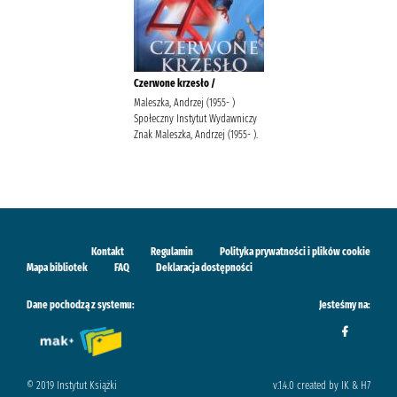
Czerwone krzesło /
Maleszka, Andrzej (1955- )
Społeczny Instytut Wydawniczy
Znak Maleszka, Andrzej (1955- ).
Kontakt
Regulamin
Polityka prywatności i plików cookie
Mapa bibliotek
FAQ
Deklaracja dostępności
Dane pochodzą z systemu:
Jesteśmy na:
© 2019 Instytut Książki
v.1.4.0 created by IK & H7