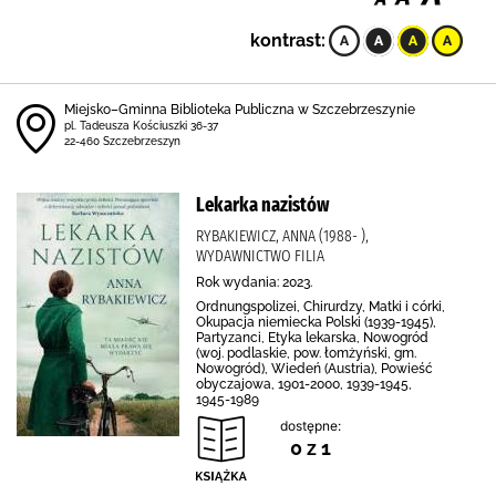
kontrast:
Miejsko–Gminna Biblioteka Publiczna w Szczebrzeszynie
pl. Tadeusza Kościuszki 36-37
22-460 Szczebrzeszyn
Lekarka nazistów
RYBAKIEWICZ, ANNA (1988- ),
WYDAWNICTWO FILIA
Rok wydania: 2023.
Ordnungspolizei, Chirurdzy, Matki i córki,
Okupacja niemiecka Polski (1939-1945),
Partyzanci, Etyka lekarska, Nowogród
(woj. podlaskie, pow. łomżyński, gm.
Nowogród), Wiedeń (Austria), Powieść
obyczajowa, 1901-2000, 1939-1945,
1945-1989
dostępne:
0 z 1