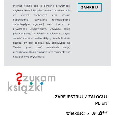
Instytut Książki dba o ochronę prywatności
ZAMKNIJ
użytkowników i bezpieczeństwo przetwarzania
ich danych osobowych oraz stosuje
odpowiednie rozwiązania technologiczne
zapobiegające ingerencji osób trzecich w
prywatność użytkowników. Używamy także
plików cookies, by ułatwić korzystanie z naszych
serwisów oraz do celów statystycznych.Jeśli nie
chcesz, by pliki cookies były zapisywane na
Twoim dysku zmień ustawienia swojej
przeglądarki. Kliknij "Zamknij" aby zaakceptować
naszą politykę prywatności.
ZAREJESTRUJ / ZALOGUJ
PL
EN
wielkość: