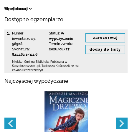
Więcej informacji
Dostępne egzemplarze
1.
Numer
Status:
W
zarezerwuj
inwentarzowy:
wypożyczeniu
58928
Termin zwrotu:
Sygnatura:
2026/08/17
dodaj do listy
821.162.1-311.6
Miejsko–Gminna Biblioteka Publiczna
w
Szczebrzeszynie
,
pl. Tadeusza Kościuszki 36-37
,
22-460 Szczebrzeszyn
Najczęściej wypożyczane