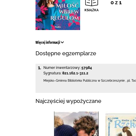
0 z 1
Więcej informacji
Dostępne egzemplarze
1.
Numer inwentarzowy:
57984
Sygnatura:
821.162.1-311.2
Miejsko–Gminna Biblioteka Publiczna
w Szczebrzeszynie
,
pl. Ta
Najczęściej wypożyczane