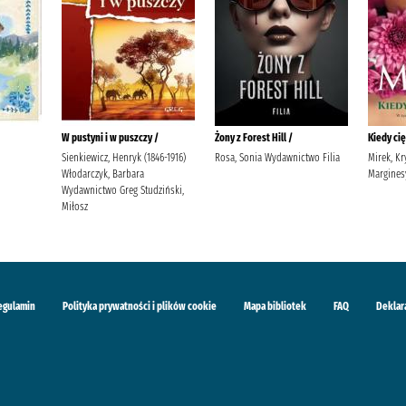
W pustyni i w puszczy /
Żony z Forest Hill /
Kiedy ci
Sienkiewicz, Henryk (1846-1916)
Rosa, Sonia Wydawnictwo Filia
Mirek, K
Włodarczyk, Barbara
Margines
Wydawnictwo Greg Studziński,
Miłosz
egulamin
Polityka prywatności i plików cookie
Mapa bibliotek
FAQ
Deklar