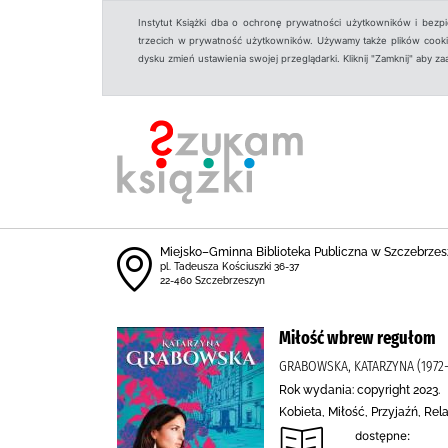
Instytut Książki dba o ochronę prywatności użytkowników i bezp
trzecich w prywatność użytkowników. Używamy także plików cookies
dysku zmień ustawienia swojej przeglądarki. Kliknij "Zamknij" aby z
Miejsko–Gminna Biblioteka Publiczna w Szczebrzes
pl. Tadeusza Kościuszki 36-37
22-460 Szczebrzeszyn
Miłość wbrew regułom
GRABOWSKA, KATARZYNA (1972-
Rok wydania: copyright 2023.
Kobieta, Miłość, Przyjaźń, Re
dostępne: