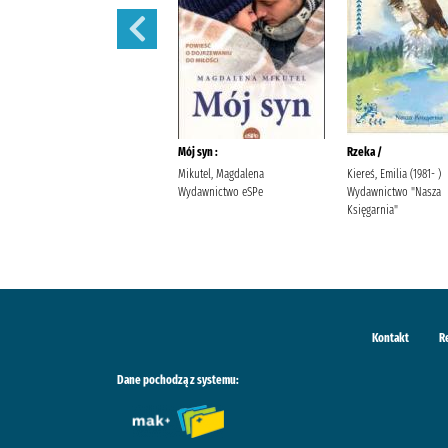
Ostatnia iskra nadziei /
Mój syn :
Rzeka /
Wala, Magdalena Wala,
Mikutel, Magdalena
Kiereś, Emilia (1981- )
Małgorzata
Wydawnictwo eSPe
Wydawnictwo "Nasza
Księgarnia"
Kontakt
R
Dane pochodzą z systemu: