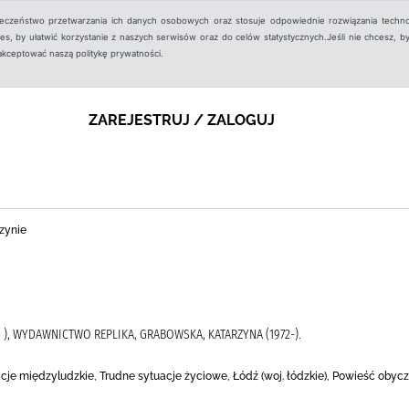
ieczeństwo przetwarzania ich danych osobowych oraz stosuje odpowiednie rozwiązania techno
, by ułatwić korzystanie z naszych serwisów oraz do celów statystycznych.Jeśli nie chcesz, by
aakceptować naszą politykę prywatności.
ZAREJESTRUJ / ZALOGUJ
zynie
 ), WYDAWNICTWO REPLIKA, GRABOWSKA, KATARZYNA (1972-).
lacje międzyludzkie, Trudne sytuacje życiowe, Łódź (woj. łódzkie), Powieść obyc