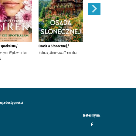
ę spotkałam /
Osada w Słonecznej /
Ich wszystkie sekrety /
rystyna Wydawnictwo
Kubiak, Mirosława Termedia
Przybyłek, Agata Wydawnictwo
y
Poznańskie
acja dostępności
Jesteśmy na: