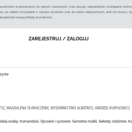
ieczeństwo przetwarzania ich danych osobowych oraz stosuje odpowiednie rozwiązania techno
, by ułatwić korzystanie z naszych serwisów oraz do celów statystycznych.Jeśli nie chcesz, by
aakceptować naszą politykę prywatności.
ZAREJESTRUJ / ZALOGUJ
zynie
 SŁYSZ, MAGDALENA TŁUMACZENIE, WYDAWNICTWO ALBATROS, ANDRZEJ KURYŁOWICZ
iskiej osoby, Komandosi, Ojcowie i synowie, Samotne matki, Sekrety rodzinne, K