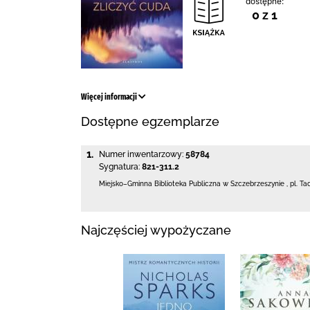
dostępne:
0 z 1
Więcej informacji
Dostępne egzemplarze
1.
Numer inwentarzowy:
58784
Sygnatura:
821-311.2
Miejsko–Gminna Biblioteka Publiczna
w Szczebrzeszynie
,
pl. Ta
Najczęściej wypożyczane