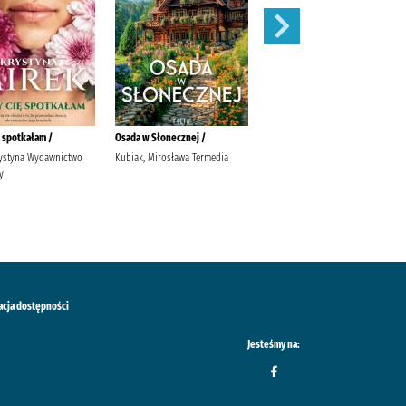
ę spotkałam /
Osada w Słonecznej /
Widunka /
rystyna Wydawnictwo
Kubiak, Mirosława Termedia
Tekieli, Joanna Wydawnictwo
y
Filia Tekieli, Joanna.
acja dostępności
Jesteśmy na: