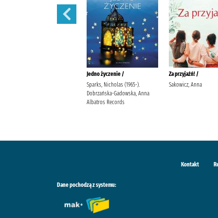
Ostatnia iskra nadziei /
Jedno życzenie /
Za przyjaźń! /
Wala, Magdalena Wala,
Sparks, Nicholas (1965-).
Sakowicz, Anna
Małgorzata
Dobrzańska-Gadowska, Anna
Albatros Records
Kontakt
R
Dane pochodzą z systemu: