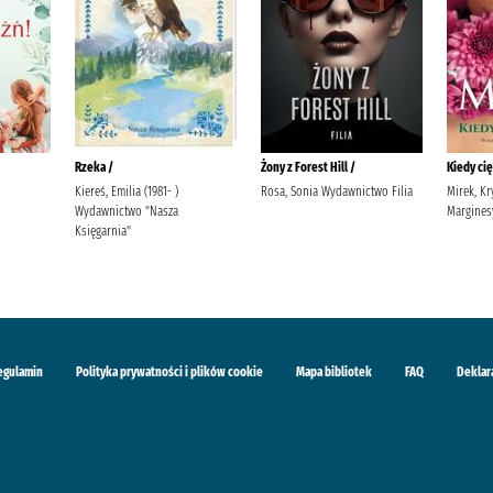
Rzeka /
Żony z Forest Hill /
Kiedy ci
Kiereś, Emilia (1981- )
Rosa, Sonia Wydawnictwo Filia
Mirek, K
Wydawnictwo "Nasza
Margines
Księgarnia"
egulamin
Polityka prywatności i plików cookie
Mapa bibliotek
FAQ
Deklar