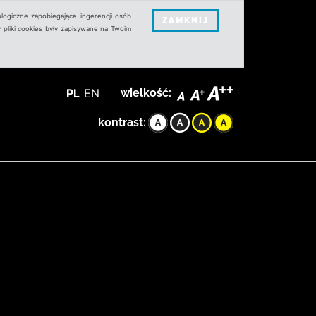
logiczne zapobiegające ingerencji osób
ZAMKNIJ
 pliki cookies były zapisywane na Twoim
PL
EN
wielkość:
kontrast: