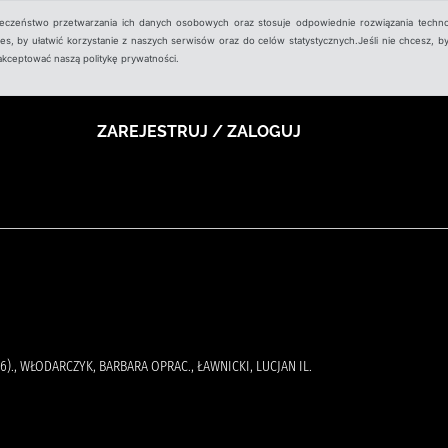
ieczeństwo przetwarzania ich danych osobowych oraz stosuje odpowiednie rozwiązania techno
, by ułatwić korzystanie z naszych serwisów oraz do celów statystycznych.Jeśli nie chcesz, by
aakceptować naszą politykę prywatności.
ZAREJESTRUJ / ZALOGUJ
6)., WŁODARCZYK, BARBARA OPRAC., ŁAWNICKI, LUCJAN IL.