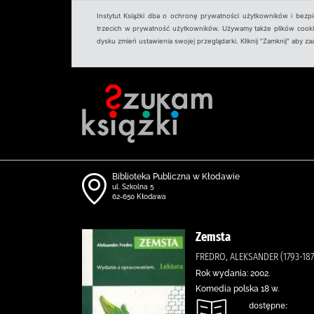
Instytut Książki dba o ochronę prywatności użytkowników i bezp
trzecich w prywatność użytkowników. Używamy także plików cookies
dysku zmień ustawienia swojej przeglądarki. Kliknij "Zamknij" aby z
Biblioteka Publiczna w Kłodawie
ul. Szkolna 5
62-650 Kłodawa
Zemsta
FREDRO, ALEKSANDER (1793-187
Rok wydania: 2002.
Komedia polska 18 w.
dostępne: