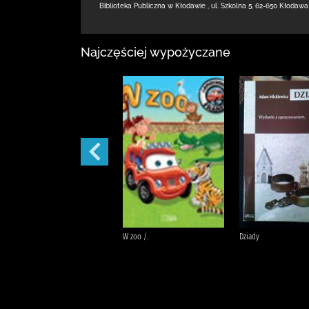
Biblioteka Publiczna w Kłodawie
,
ul. Szkolna 5
,
62-650 Kłodawa
Najczęściej wypożyczane
Potop /
W zoo /.
Dziady