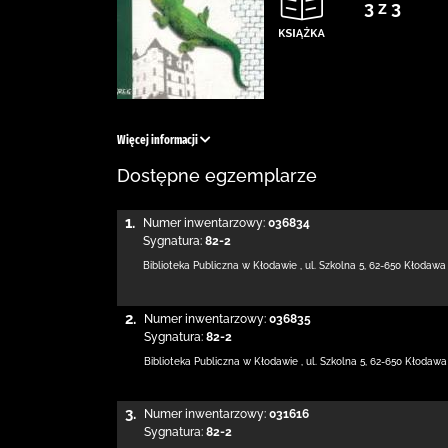
3 z 3
Więcej informacji
Dostępne egzemplarze
1.
Numer inwentarzowy:
036834
Sygnatura:
82-2
Biblioteka Publiczna w Kłodawie
,
ul. Szkolna 5
,
62-650 Kłodawa
2.
Numer inwentarzowy:
036835
Sygnatura:
82-2
Biblioteka Publiczna w Kłodawie
,
ul. Szkolna 5
,
62-650 Kłodawa
3.
Numer inwentarzowy:
031616
Sygnatura:
82-2