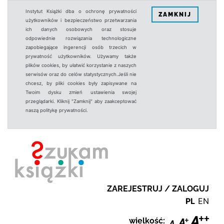
Instytut Książki dba o ochronę prywatności
ZAMKNIJ
użytkowników i bezpieczeństwo przetwarzania
ich danych osobowych oraz stosuje
odpowiednie rozwiązania technologiczne
zapobiegające ingerencji osób trzecich w
prywatność użytkowników. Używamy także
plików cookies, by ułatwić korzystanie z naszych
serwisów oraz do celów statystycznych.Jeśli nie
chcesz, by pliki cookies były zapisywane na
Twoim dysku zmień ustawienia swojej
przeglądarki. Kliknij "Zamknij" aby zaakceptować
naszą politykę prywatności.
ZAREJESTRUJ / ZALOGUJ
PL
EN
wielkość: