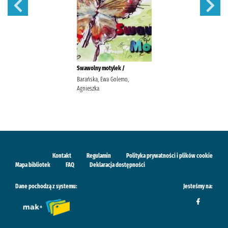
Swawolny motylek /
Barańska, Ewa Golemo,
Agnieszka
Kontakt
Regulamin
Polityka prywatności i plików cookie
Mapa bibliotek
FAQ
Deklaracja dostępności
Dane pochodzą z systemu:
Jesteśmy na: