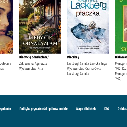
Kiedy cię odnalazłam /
Płaczka /
Biała mag
Społeczny
Zakrzewska, Agnieszka
Läckberg, Camilla Sawicka, Inga
Montgome
nak
Wydawnictwo Filia
Wydawnictwo Czarna Owca
1942) Kaz
Läckberg, Camilla
Montgome
1942).
egulamin
Polityka prywatności i plików cookie
Mapa bibliotek
FAQ
Deklar