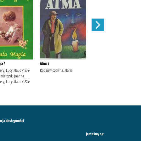
ia /
Atma /
Klejnot /
ry, Lucy Maud (1874-
Rodziewiczówna, Maria
Rodziewiczówna, Maria
imierczyk, Joanna
ry, Lucy Maud (1874-
acja dostępności
Jesteśmy na: