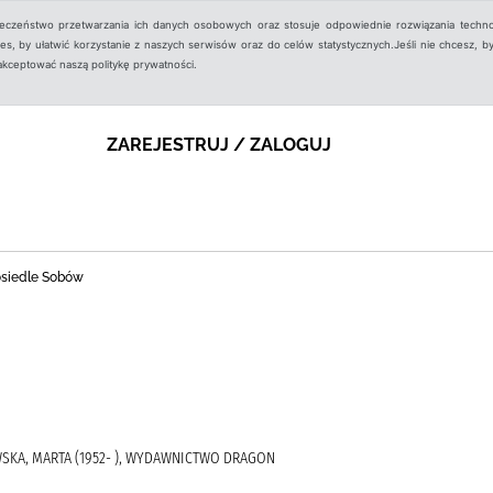
ieczeństwo przetwarzania ich danych osobowych oraz stosuje odpowiednie rozwiązania techno
, by ułatwić korzystanie z naszych serwisów oraz do celów statystycznych.Jeśli nie chcesz, by
aakceptować naszą politykę prywatności.
ZAREJESTRUJ / ZALOGUJ
 osiedle Sobów
SKA, MARTA (1952- ), WYDAWNICTWO DRAGON