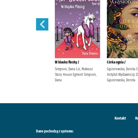
Córka powietrza /
W blasku fleshy /
Córka ognia /
Gąsiorowska, Dorota Społeczny
Simpson, Dana Lis, Mateusz
Gąsiorowska, Dorota 
Instytut Wydawniczy Znak
Story House Egmont Simpson,
Instytut Wydawniczy Z
Gąsiorowska, Dorota
Dana
Gąsiorowska, Dorota
Kontakt
R
Dane pochodzą z systemu: