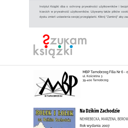
Instytut Książki dba o ochronę prywatności użytkowników i bezp
trzecich w prywatność użytkowników. Używamy także plików cookies
dysku zmień ustawienia swojej przeglądarki. Kliknij "Zamknij" aby z
MBP Tarnobrzeg Filia Nr 6 -
ul. Kościelna 3
39-400 Tarnobrzeg
Na Dzikim Zachodzie
NEHREBECKA, MARZENA, BEROW
Rok wydania: 2007.