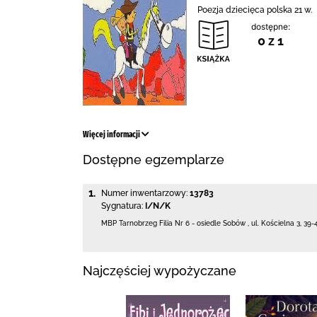
Poezja dziecięca polska 21 w.
dostępne:
0 z 1
Więcej informacji
Dostępne egzemplarze
1.
Numer inwentarzowy:
13783
Sygnatura:
I/N/K
MBP Tarnobrzeg
Filia Nr 6 - osiedle Sobów
,
ul. Kościelna 3
,
39-
Najczęściej wypożyczane