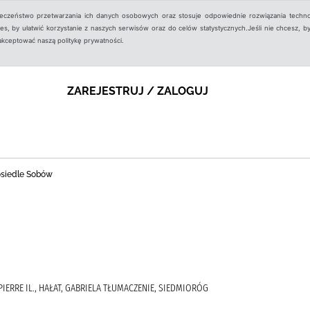
ieczeństwo przetwarzania ich danych osobowych oraz stosuje odpowiednie rozwiązania techno
, by ułatwić korzystanie z naszych serwisów oraz do celów statystycznych.Jeśli nie chcesz, by
aakceptować naszą politykę prywatności.
ZAREJESTRUJ / ZALOGUJ
 osiedle Sobów
IERRE IL., HAŁAT, GABRIELA TŁUMACZENIE, SIEDMIORÓG