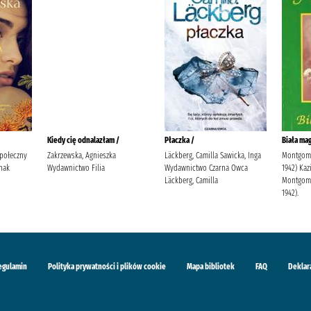
Kiedy cię odnalazłam /
Płaczka /
Biała mag
Społeczny
Zakrzewska, Agnieszka
Läckberg, Camilla Sawicka, Inga
Montgome
nak
Wydawnictwo Filia
Wydawnictwo Czarna Owca
1942) Kaz
Läckberg, Camilla
Montgome
1942).
egulamin
Polityka prywatności i plików cookie
Mapa bibliotek
FAQ
Deklar