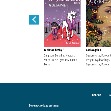
Córka powietrza /
W blasku fleshy /
Córka ognia /
Gąsiorowska, Dorota Społeczny
Simpson, Dana Lis, Mateusz
Gąsiorowska, Dorota 
Instytut Wydawniczy Znak
Story House Egmont Simpson,
Instytut Wydawniczy Z
Gąsiorowska, Dorota
Dana
Gąsiorowska, Dorota
Kontakt
R
Dane pochodzą z systemu: