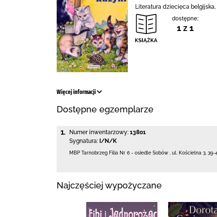
Literatura dziecięca belgijska
dostępne:
1 z 1
Więcej informacji
Dostępne egzemplarze
1.
Numer inwentarzowy:
13801
Sygnatura:
I/N/K
MBP Tarnobrzeg
Filia Nr 6 - osiedle Sobów
,
ul. Kościelna 3
,
39-
Najczęściej wypożyczane