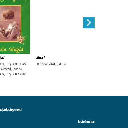
ia /
Atma /
Klejnot /
ry, Lucy Maud (1874-
Rodziewiczówna, Maria
Rodziewiczówna, Maria
imierczyk, Joanna
ry, Lucy Maud (1874-
acja dostępności
Jesteśmy na: