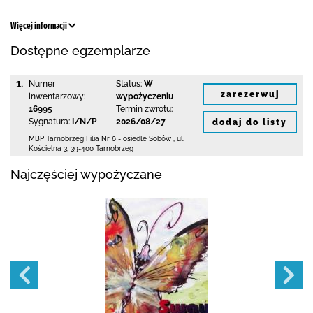
Więcej informacji
Dostępne egzemplarze
1.
Numer
Status:
W
zarezerwuj
inwentarzowy:
wypożyczeniu
16995
Termin zwrotu:
Sygnatura:
I/N/P
2026/08/27
dodaj do listy
MBP Tarnobrzeg
Filia Nr 6 - osiedle Sobów
,
ul.
Kościelna 3
,
39-400 Tarnobrzeg
Najczęściej wypożyczane