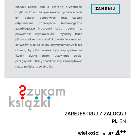
Instytut Książki dba o ochronę prywatności
ZAMKNIJ
użytkowników i bezpieczeństwo przetwarzania
ich danych osobowych oraz stosuje
odpowiednie rozwiązania technologiczne
zapobiegające ingerencji osób trzecich w
prywatność użytkowników. Używamy także
plików cookies, by ułatwić korzystanie z naszych
serwisów oraz do celów statystycznych.Jeśli nie
chcesz, by pliki cookies były zapisywane na
Twoim dysku zmień ustawienia swojej
przeglądarki. Kliknij "Zamknij" aby zaakceptować
naszą politykę prywatności.
ZAREJESTRUJ / ZALOGUJ
PL
EN
wielkość: