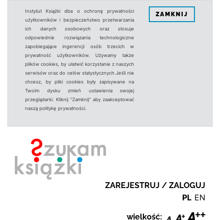
Instytut Książki dba o ochronę prywatności
ZAMKNIJ
użytkowników i bezpieczeństwo przetwarzania
ich danych osobowych oraz stosuje
odpowiednie rozwiązania technologiczne
zapobiegające ingerencji osób trzecich w
prywatność użytkowników. Używamy także
plików cookies, by ułatwić korzystanie z naszych
serwisów oraz do celów statystycznych.Jeśli nie
chcesz, by pliki cookies były zapisywane na
Twoim dysku zmień ustawienia swojej
przeglądarki. Kliknij "Zamknij" aby zaakceptować
naszą politykę prywatności.
ZAREJESTRUJ / ZALOGUJ
PL
EN
wielkość: