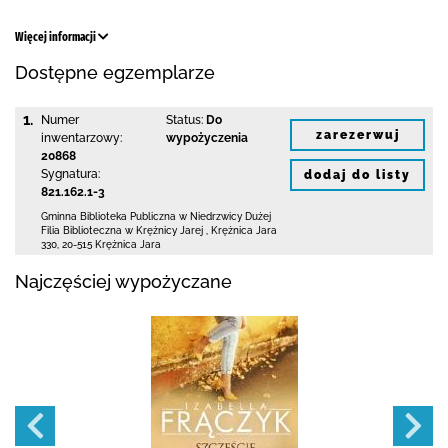
Więcej informacji
Dostępne egzemplarze
1.
Numer
Status:
Do
zarezerwuj
inwentarzowy:
wypożyczenia
20868
Sygnatura:
dodaj do listy
821.162.1-3
Gminna Biblioteka Publiczna w Niedrzwicy Dużej
Filia Biblioteczna w Krężnicy Jarej
,
Krężnica Jara
330
,
20-515 Krężnica Jara
Najczęściej wypożyczane