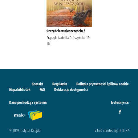
Szczęście w nieszczęściu /
Frączyk, Izabella Prószyński i S-
ka
Kontakt
Regulamin
Polityka prywatności i plików cookie
Mapa bibliotek
FAQ
Deklaracja dostępności
Dane pochodzą z systemu:
Jesteśmy na:
© 2019 Instytut Książki
v.1.4.0 created by IK & H7