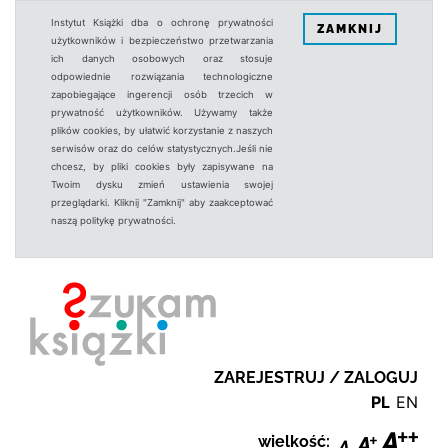
Instytut Książki dba o ochronę prywatności
ZAMKNIJ
użytkowników i bezpieczeństwo przetwarzania
ich danych osobowych oraz stosuje
odpowiednie rozwiązania technologiczne
zapobiegające ingerencji osób trzecich w
prywatność użytkowników. Używamy także
plików cookies, by ułatwić korzystanie z naszych
serwisów oraz do celów statystycznych.Jeśli nie
chcesz, by pliki cookies były zapisywane na
Twoim dysku zmień ustawienia swojej
przeglądarki. Kliknij "Zamknij" aby zaakceptować
naszą politykę prywatności.
ZAREJESTRUJ / ZALOGUJ
PL
EN
wielkość: