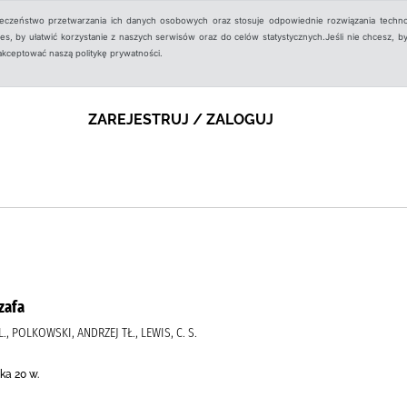
ieczeństwo przetwarzania ich danych osobowych oraz stosuje odpowiednie rozwiązania techno
, by ułatwić korzystanie z naszych serwisów oraz do celów statystycznych.Jeśli nie chcesz, by
aakceptować naszą politykę prywatności.
ZAREJESTRUJ / ZALOGUJ
zafa
L., POLKOWSKI, ANDRZEJ TŁ., LEWIS, C. S.
ka 20 w.