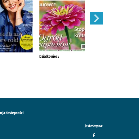
Działkowiec :
Mój Ogródek :
acja dostępności
Jesteśmy na: