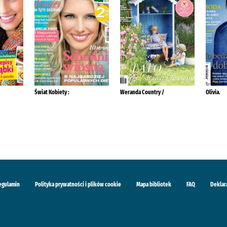
Świat Kobiety :
Weranda Country /
Olivia.
egulamin
Polityka prywatności i plików cookie
Mapa bibliotek
FAQ
Deklar