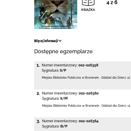
4 z 6
Więcej informacji
Dostępne egzemplarze
1.
Numer inwentarzowy:
002-026358
Sygnatura:
II/P
Miejska Biblioteka Publiczna
w Braniewie
,
Oddział dla Dzieci,
ul
2.
Numer inwentarzowy:
002-026360
Sygnatura:
II/Pf
Miejska Biblioteka Publiczna
w Braniewie
,
Oddział dla Dzieci,
ul
3.
Numer inwentarzowy:
002-026364
Sygnatura:
III/P