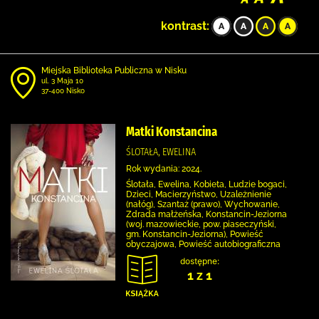
kontrast:
Miejska Biblioteka Publiczna w Nisku
ul. 3 Maja 10
37-400 Nisko
Matki Konstancina
ŚLOTAŁA, EWELINA
Rok wydania: 2024.
Ślotała, Ewelina, Kobieta, Ludzie bogaci,
Dzieci, Macierzyństwo, Uzależnienie
(nałóg), Szantaż (prawo), Wychowanie,
Zdrada małżeńska, Konstancin-Jeziorna
(woj. mazowieckie, pow. piaseczyński,
gm. Konstancin-Jeziorna), Powieść
obyczajowa, Powieść autobiograficzna
dostępne:
1 z 1