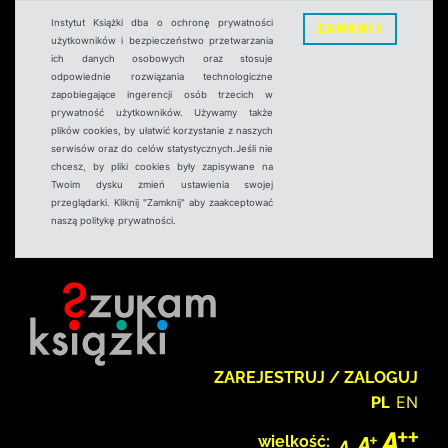
Instytut Książki dba o ochronę prywatności
ZAMKNIJ
użytkowników i bezpieczeństwo przetwarzania
ich danych osobowych oraz stosuje
odpowiednie rozwiązania technologiczne
zapobiegające ingerencji osób trzecich w
prywatność użytkowników. Używamy także
plików cookies, by ułatwić korzystanie z naszych
serwisów oraz do celów statystycznych.Jeśli nie
chcesz, by pliki cookies były zapisywane na
Twoim dysku zmień ustawienia swojej
przeglądarki. Kliknij "Zamknij" aby zaakceptować
naszą politykę prywatności.
ZAREJESTRUJ / ZALOGUJ
PL
EN
wielkość: