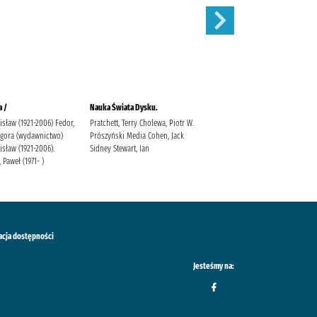
a /
Nauka Świata Dysku.
Ruchome obrazki /
isław (1921-2006) Fedor,
Pratchett, Terry Cholewa, Piotr W.
Pratchett, Terry
Agora (wydawnictwo)
Prószyński Media Cohen, Jack
isław (1921-2006).
Sidney Stewart, Ian
 Paweł (1971- )
acja dostępności
Jesteśmy na: