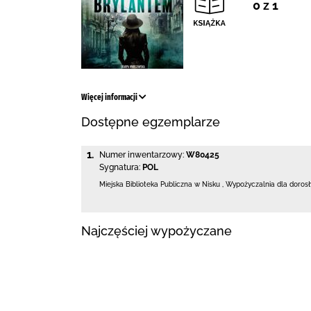
0 z 1
Więcej informacji
Dostępne egzemplarze
1.
Numer inwentarzowy:
W80425
Sygnatura:
POL
Miejska Biblioteka Publiczna w Nisku
,
Wypożyczalnia dla doros
Najczęściej wypożyczane