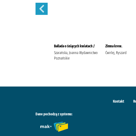
Moja nitka /
Ballada o śniących kwiatach /
Zimna krew.
Pakulnis, Maria (1956- )
Szarańska, Joanna Wydawnictwo
Ćwirlej, Ryszard
Wodecka, Dorota (1968- ) Agora
Poznańskie
(wydawnictwo)
Kontakt
R
Dane pochodzą z systemu: