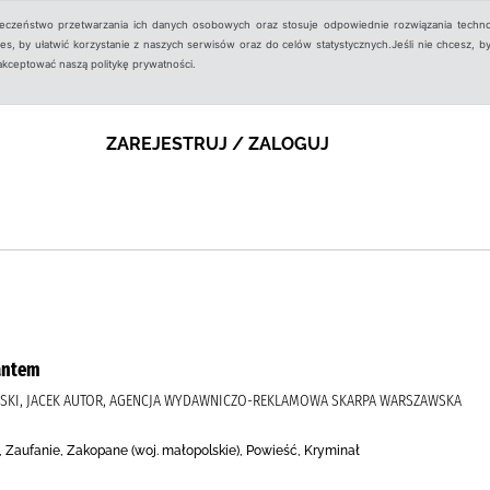
ieczeństwo przetwarzania ich danych osobowych oraz stosuje odpowiednie rozwiązania techno
, by ułatwić korzystanie z naszych serwisów oraz do celów statystycznych.Jeśli nie chcesz, by
aakceptować naszą politykę prywatności.
ZAREJESTRUJ / ZALOGUJ
antem
SKI, JACEK AUTOR, AGENCJA WYDAWNICZO-REKLAMOWA SKARPA WARSZAWSKA
, Zaufanie, Zakopane (woj. małopolskie), Powieść, Kryminał