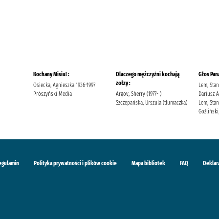
Kochany Misiu! :
Dlaczego mężczyźni kochają
Głos Pan
zołzy :
Osiecka, Agnieszka 1936-1997
Lem, Stan
Prószyński Media
Argov, Sherry (1977- )
Dariusz 
Szczepańska, Urszula (tłumaczka)
Lem, Stan
Goźliński,
egulamin
Polityka prywatności i plików cookie
Mapa bibliotek
FAQ
Deklar