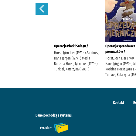
Hanako :
Operacja Płatki Śniegu /
Operacja sprzedawca
pierniczków /
AidaIro Harasimiuk-Latoś,
Horst, Jørn Lier (1970- ) Sandnes,
Justyna Wydawnictwo Studio JG
Hans Jørgen (1979- ) Media
Horst, Jørn Lier (1970-
Rodzina Horst, Jørn Lier (1970- ).
Hans Jørgen (1979- ) M
Tunkiel, Katarzyna (1985- )
Rodzina Horst, Jørn Lie
Tunkiel, Katarzyna (198
Kontakt
R
Dane pochodzą z systemu: