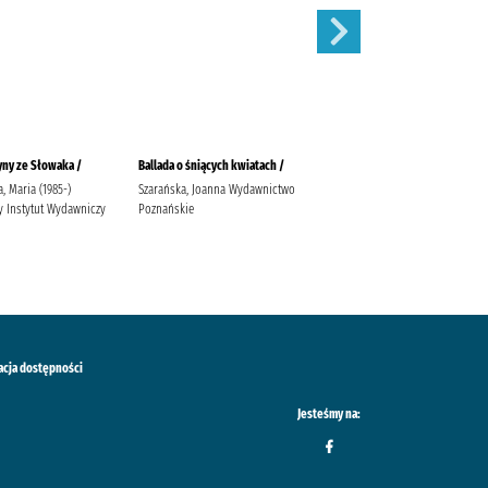
ny ze Słowaka /
Ballada o śniących kwiatach /
Zimna krew.
, Maria (1985-)
Szarańska, Joanna Wydawnictwo
Ćwirlej, Ryszard
y Instytut Wydawniczy
Poznańskie
acja dostępności
Jesteśmy na: