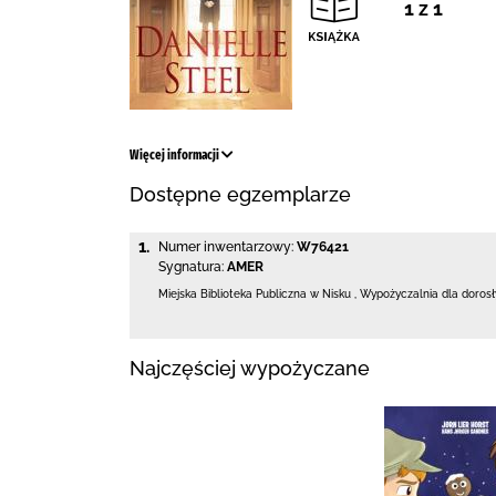
1 z 1
Więcej informacji
Dostępne egzemplarze
1.
Numer inwentarzowy:
W76421
Sygnatura:
AMER
Miejska Biblioteka Publiczna w Nisku
,
Wypożyczalnia dla doros
Najczęściej wypożyczane