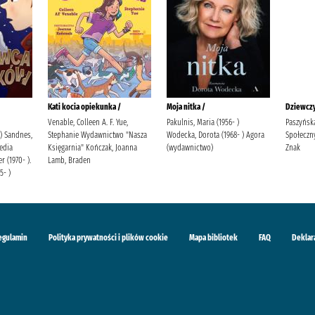
Kati kocia opiekunka /
Moja nitka /
Dziewczy
Venable, Colleen A. F. Yue,
Pakulnis, Maria (1956- )
Paszyńska
 ) Sandnes,
Stephanie Wydawnictwo "Nasza
Wodecka, Dorota (1968- ) Agora
Społeczn
edia
Księgarnia" Kończak, Joanna
(wydawnictwo)
Znak
r (1970- ).
Lamb, Braden
5- )
egulamin
Polityka prywatności i plików cookie
Mapa bibliotek
FAQ
Deklar