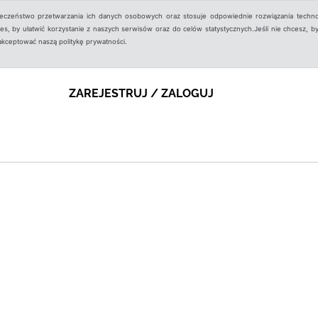
ieczeństwo przetwarzania ich danych osobowych oraz stosuje odpowiednie rozwiązania techno
, by ułatwić korzystanie z naszych serwisów oraz do celów statystycznych.Jeśli nie chcesz, by
aakceptować naszą politykę prywatności.
ZAREJESTRUJ / ZALOGUJ