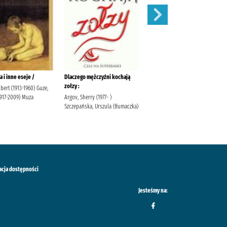
a i inne eseje /
Dlaczego mężczyźni kochają
Wyścig smerfów/
zołzy :
bert (1913-1960) Guze,
Peyo Egmont Polska
1917-2009) Muza
Argov, Sherry (1977- )
Szczepańska, Urszula (tłumaczka)
acja dostępności
Jesteśmy na: