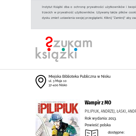
Instytut Książki dba o ochronę prywatności użytkowników i bezp
trzecich w prywatność użytkowników. Używamy także plików cookies
dysku zmień ustawienia swojej przeglądarki. Kliknij "Zamknij" aby z
Miejska Biblioteka Publiczna w Nisku
ul. 3 Maja 10
37-400 Nisko
Wampir z MO
PILIPIUK, ANDRZEJ, ŁASKI, ANDR
Rok wydania: 2013.
Powieść polska
dostępne: