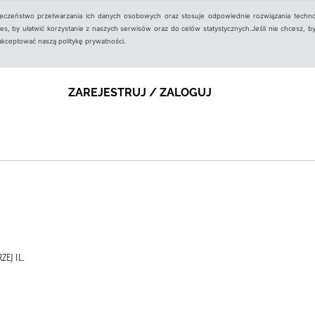
ieczeństwo przetwarzania ich danych osobowych oraz stosuje odpowiednie rozwiązania techno
, by ułatwić korzystanie z naszych serwisów oraz do celów statystycznych.Jeśli nie chcesz, by
aakceptować naszą politykę prywatności.
ZAREJESTRUJ / ZALOGUJ
ZEJ IL.