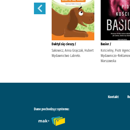
Ballada o śniących kwiatach /
Daktyl się cieszy /
Basior /
Szarańska, Joanna Wydawnictwo
Sakowicz, Anna Grajczak, Hubert
Kościelny, Piotr Agenc
Poznańskie
Wydawnictwo Labreto.
Wydawniczo-Reklamow
Warszawska
Kontakt
R
Dane pochodzą z systemu: