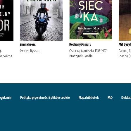
Zimna krew.
Kochany Misiu! :
Mit Syzyf
ja
Ćwirlej, Ryszard
Osiecka, Agnieszka 1936-1997
Camus, Al
a Skarpa
Prószyński Media
Joanna (
egulamin
Polityka prywatności i plików cookie
Mapa bibliotek
FAQ
Deklar