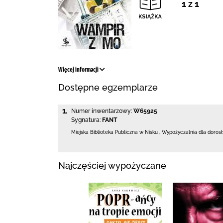
1 z 1
Więcej informacji
Dostępne egzemplarze
1.
Numer inwentarzowy:
W65925
Sygnatura:
FANT
Miejska Biblioteka Publiczna w Nisku
,
Wypożyczalnia dla doros
Najczęściej wypożyczane