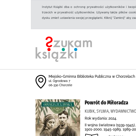
Instytut Książki dba o ochronę prywatności użytkowników i bezp
trzecich w prywatność użytkowników. Używamy także plików cookies
dysku zmień ustawienia swojej przeglądarki. Kliknij "Zamknij" aby z
Miejsko-Gminna Biblioteka Publiczna w Chorzelach
ul. Ogrodowa 7
06-330 Chorzele
Powrót do Miłoradza
KUBIK, SYLWIA, WYDAWNICTWO
Rok wydania: 2024.
II wojna światowa (1939-1945)
1901-2000, 1945-1989, 1989-2