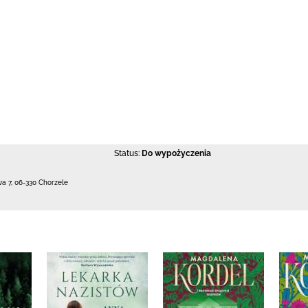
Status:
Do wypożyczenia
wa 7
,
06-330 Chorzele