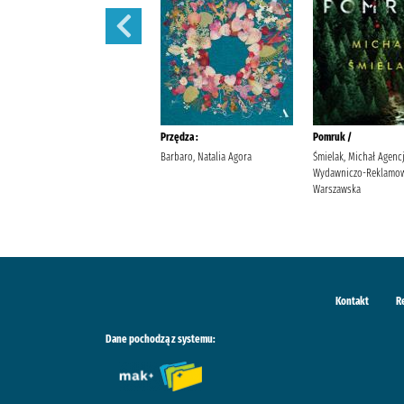
Sekret sióstr /
Przędza :
Pomruk /
Berry, Lucinda Wyrwińska,
Barbaro, Natalia Agora
Śmielak, Michał Agenc
Klaudia Wydawnictwo Filia
Wydawniczo-Reklamow
Warszawska
Kontakt
R
Dane pochodzą z systemu: