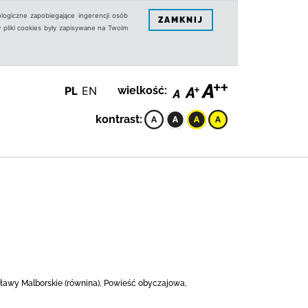
logiczne zapobiegające ingerencji osób
ZAMKNIJ
 pliki cookies były zapisywane na Twoim
PL
EN
wielkość:
kontrast:
Żuławy Malborskie (równina), Powieść obyczajowa,