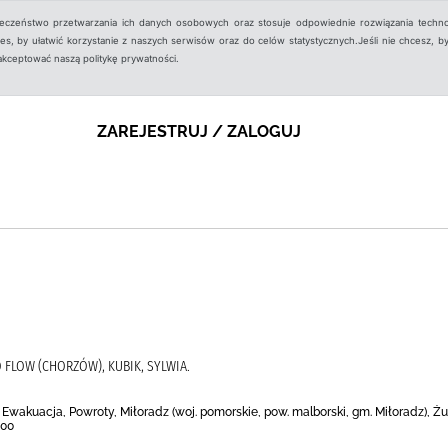
ieczeństwo przetwarzania ich danych osobowych oraz stosuje odpowiednie rozwiązania techno
, by ułatwić korzystanie z naszych serwisów oraz do celów statystycznych.Jeśli nie chcesz, by
aakceptować naszą politykę prywatności.
ZAREJESTRUJ / ZALOGUJ
 FLOW (CHORZÓW), KUBIK, SYLWIA.
, Ewakuacja, Powroty, Miłoradz (woj. pomorskie, pow. malborski, gm. Miłoradz), 
000