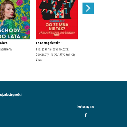
 lata.
Co ze mną nie tak? :
Szepty jesieni /
Magdalena
Flis, Joanna (psycholożka)
Kordel, Magdalena (1978- )
Społeczny Instytut Wydawniczy
Wydawnictwo W.A.B. Kordel,
Znak
Magdalena (1978- ).
acja dostępności
Jesteśmy na: