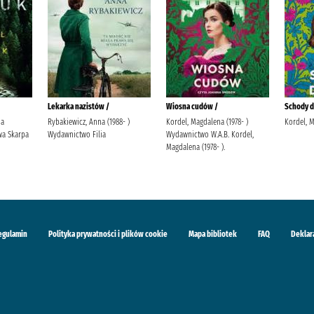
Lekarka nazistów /
Wiosna cudów /
Schody do
ja
Rybakiewicz, Anna (1988- )
Kordel, Magdalena (1978- )
Kordel, 
a Skarpa
Wydawnictwo Filia
Wydawnictwo W.A.B. Kordel,
Magdalena (1978- ).
egulamin
Polityka prywatności i plików cookie
Mapa bibliotek
FAQ
Deklar