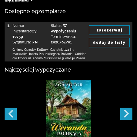
Więcej informacji
Dostępne egzemplarze
1.
Numer
Status:
W
zarezerwuj
inwentarzowy:
wypożyczeniu
10759
Termin zwrotu:
Sygnatura:
I/N
2026/04/01
dodaj do listy
Gminny Ośrodek Kultury i Czytelnictwa
im.
Marszałka Józefa Piłsudskiego w Różanie
,
Oddział
dla Dzieci,
ul. Adama Mickiewicza 5
,
06-230 Różan
Najczęściej wypożyczane