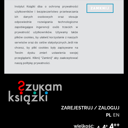
Instytut Książki dba o ochronę prywatności
ZAMKNIJ
użytkowników i bezpieczeństwo przetwarzania
ich danych osobowych oraz stosuje
odpowiednie rozwiązania technologiczne
zapobiegające ingerencji osób trzecich w
prywatność użytkowników. Używamy także
plików cookies, by ułatwić korzystanie z naszych
serwisów oraz do celów statystycznych.Jeśli nie
chcesz, by pliki cookies były zapisywane na
Twoim dysku zmień ustawienia swojej
przeglądarki. Kliknij "Zamknij" aby zaakceptować
naszą politykę prywatności.
ZAREJESTRUJ / ZALOGUJ
PL
EN
wielkość: