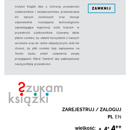
Instytut Książki dba o ochronę prywatności
ZAMKNIJ
użytkowników i bezpieczeństwo przetwarzania
ich danych osobowych oraz stosuje
odpowiednie rozwiązania technologiczne
zapobiegające ingerencji osób trzecich w
prywatność użytkowników. Używamy także
plików cookies, by ułatwić korzystanie z naszych
serwisów oraz do celów statystycznych.Jeśli nie
chcesz, by pliki cookies były zapisywane na
Twoim dysku zmień ustawienia swojej
przeglądarki. Kliknij "Zamknij" aby zaakceptować
naszą politykę prywatności.
ZAREJESTRUJ / ZALOGUJ
PL
EN
wielkość: