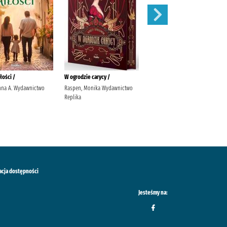
łości /
W ogrodzie carycy /
Zaleca się kota /
nna A. Wydawnictwo
Raspen, Monika Wydawnictwo
Ishida, Sho Latoś, Dariusz
Replika
Wydawnictwo Marginesy
acja dostępności
Jesteśmy na: