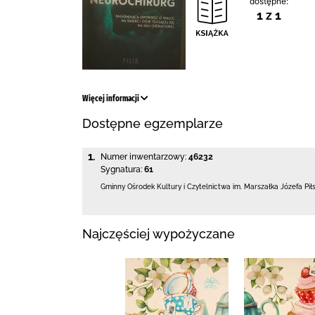
dostępne:
1 z 1
Więcej informacji
Dostępne egzemplarze
1.
Numer inwentarzowy:
46232
Sygnatura:
61
Gminny Ośrodek Kultury i Czytelnictwa
im. Marszałka Józefa Pi
Najczęściej wypożyczane