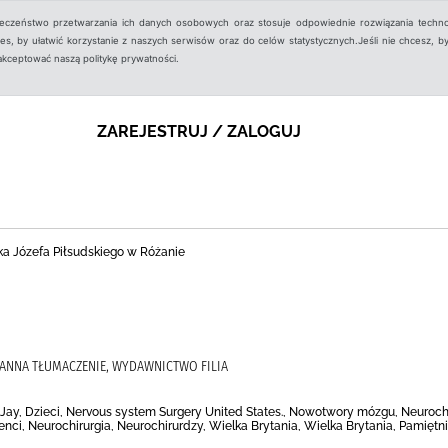
ieczeństwo przetwarzania ich danych osobowych oraz stosuje odpowiednie rozwiązania techno
, by ułatwić korzystanie z naszych serwisów oraz do celów statystycznych.Jeśli nie chcesz, by
aakceptować naszą politykę prywatności.
ZAREJESTRUJ / ZALOGUJ
ka Józefa Piłsudskiego w Różanie
JOANNA TŁUMACZENIE, WYDAWNICTWO FILIA
ay, Dzieci, Nervous system Surgery United States., Nowotwory mózgu, Neurochi
enci, Neurochirurgia, Neurochirurdzy, Wielka Brytania, Wielka Brytania, Pamiętn