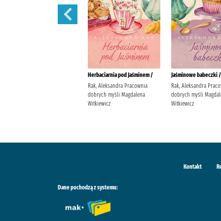
W żłobku /
Herbaciarnia pod Jaśminem /
Jaśminowe babeczki /
Davies, Benji Wydawnictwo
Rak, Aleksandra Pracownia
Rak, Aleksandra Prac
Wilga Davies, Benji
dobrych myśli Magdalena
dobrych myśli Magdal
Witkiewicz
Witkiewicz
Kontakt
R
Dane pochodzą z systemu: