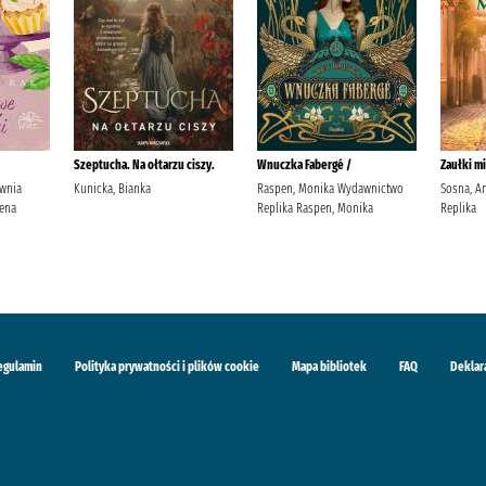
Szeptucha. Na ołtarzu ciszy.
Wnuczka Fabergé /
Zaułki mi
ownia
Kunicka, Bianka
Raspen, Monika Wydawnictwo
Sosna, A
ena
Replika Raspen, Monika
Replika
egulamin
Polityka prywatności i plików cookie
Mapa bibliotek
FAQ
Deklar