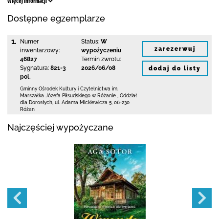
Więcej informacji
Dostępne egzemplarze
1.
Numer
Status:
W
zarezerwuj
inwentarzowy:
wypożyczeniu
46827
Termin zwrotu:
Sygnatura:
821-3
2026/06/08
dodaj do listy
pol.
Gminny Ośrodek Kultury i Czytelnictwa
im.
Marszałka Józefa Piłsudskiego w Różanie
,
Oddział
dla Dorosłych,
ul. Adama Mickiewicza 5
,
06-230
Różan
Najczęściej wypożyczane