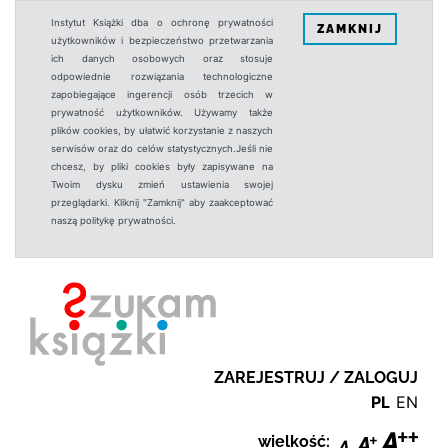
Instytut Książki dba o ochronę prywatności
ZAMKNIJ
użytkowników i bezpieczeństwo przetwarzania
ich danych osobowych oraz stosuje
odpowiednie rozwiązania technologiczne
zapobiegające ingerencji osób trzecich w
prywatność użytkowników. Używamy także
plików cookies, by ułatwić korzystanie z naszych
serwisów oraz do celów statystycznych.Jeśli nie
chcesz, by pliki cookies były zapisywane na
Twoim dysku zmień ustawienia swojej
przeglądarki. Kliknij "Zamknij" aby zaakceptować
naszą politykę prywatności.
ZAREJESTRUJ / ZALOGUJ
PL
EN
wielkość: